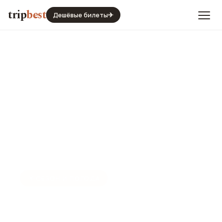
trip
best
Дешёвые билеты
✈
☀️
СЕЗОН И ПОГОДА
Лиссабон в августе