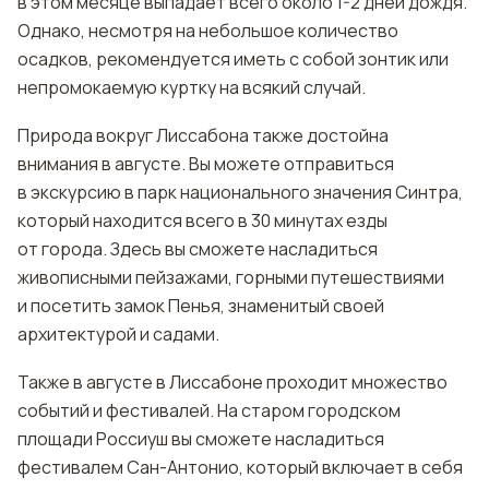
в этом месяце выпадает всего около 1-2 дней дождя.
Однако, несмотря на небольшое количество
осадков, рекомендуется иметь с собой зонтик или
непромокаемую куртку на всякий случай.
Природа вокруг Лиссабона также достойна
внимания в августе. Вы можете отправиться
в экскурсию в парк национального значения Синтра,
который находится всего в 30 минутах езды
от города. Здесь вы сможете насладиться
живописными пейзажами, горными путешествиями
и посетить замок Пенья, знаменитый своей
архитектурой и садами.
Также в августе в Лиссабоне проходит множество
событий и фестивалей. На старом городском
площади Россиуш вы сможете насладиться
фестивалем Сан-Антонио, который включает в себя