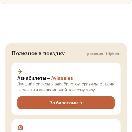
Yo
Полезное в поездку
реклама · tripbest
✈️
Авиабилеты —
Aviasales
Лучший поисковик авиабилетов: сравнивает цены
агентств и авиакомпаний по всему миру.
За билетами →
🏨