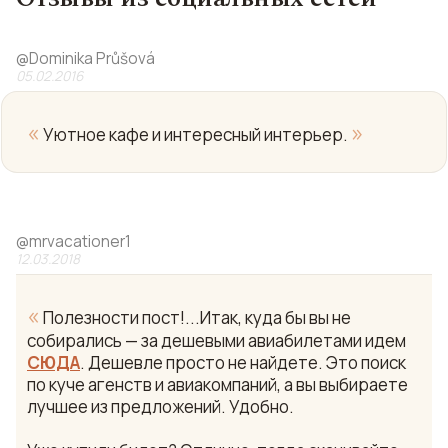
@
Dominika Průšová
05.02.2016
«
»
Уютное кафе и интересный интерьер.
@
mrvacationer1
12.03.2018
«
Полезности пост!...Итак, куда бы вы не
собирались — за дешевыми авиабилетами идем
СЮДА
. Дешевле просто не найдете. Это поиск
по куче агенств и авиакомпаний, а вы выбираете
лучшее из предложений. Удобно.