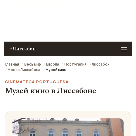
★ 8.7 рейтинг
Музей кино в Лиссабоне — описание, фото,
отзывы и как добраться.
Лиссабон
📍
Главная
Весь мир
Европа
Португалия
Лиссабон
Места Лиссабона
Музей кино
CINEMATECA PORTUGUESA
Музей кино в Лиссабоне