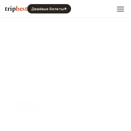
trip
best
Дешёвые билеты
✈
📍
МУЗЕЙ
Музей кино