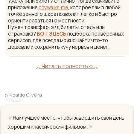
Уже купили билет? Отлично, тогда скачивайте
приложение
citywalks.me
, которое вам в любой
точке земного шара позволит легко и быстро
ориентироваться на местности.
Нужен трансфер, ж/д билеты, отель или
страховка?
ВОТ ЗДЕСЬ
подборка проверенных
сервисов, где всегда можно найти что-то
дешевле и сохранить кучу нервов и денег.
↓ Читать полностью ↓
@
Ricardo Oliveira
17.05.2011
«
Наилучшее место, чтобы завершить свой день
»
хорошим классическим фильмом.