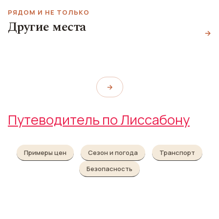
РЯДОМ И НЕ ТОЛЬКО
Площадь Порташ ду
Другие места
Сол
Бар Chapitô
→
Бар Graça do Vinho
Largo Portas do Sol
Chapitô
Graça do Vinho
→
Путеводитель по Лиссабону
Примеры цен
Сезон и погода
Транспорт
Безопасность