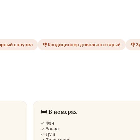
орный санузел
👎 Кондиционер довольно старый
👎 
🛏️ В номерах
✓ Фен
✓ Ванна
✓ Душ
✓ Телевизор