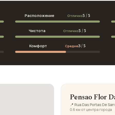
5 / 5
Расположение
Отлично
5 / 5
Чистота
Отлично
3 / 5
Комфорт
Средне
Pensao Flor D
📍 Rua Das Portas De Sa
0.6 км от центра города