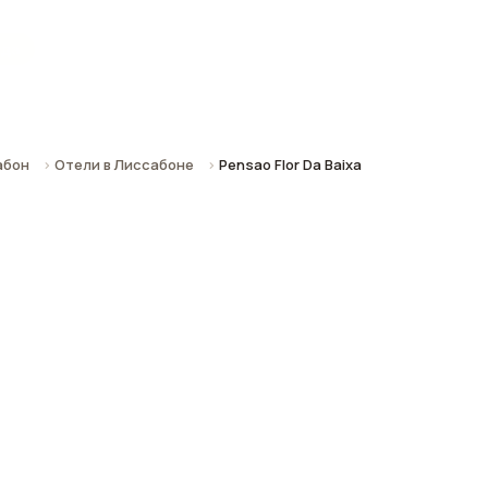
ода
абон
Отели в Лиссабоне
Pensao Flor Da Baixa