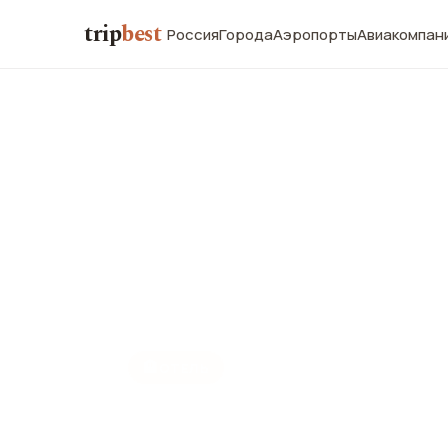
trip
best
Россия
Города
Аэропорты
Авиакомпан
🏨
ОТЕЛЬ
Pensao Flor D