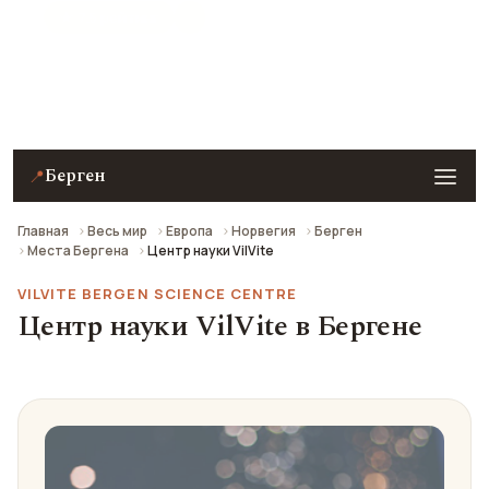
★ 7.5 рейтинг
Центр науки VilVite в Бергене — описание, фото,
отзывы и как добраться.
Берген
📍
Главная
Весь мир
Европа
Норвегия
Берген
Места Бергена
Центр науки VilVite
VILVITE BERGEN SCIENCE CENTRE
Центр науки VilVite в Бергене