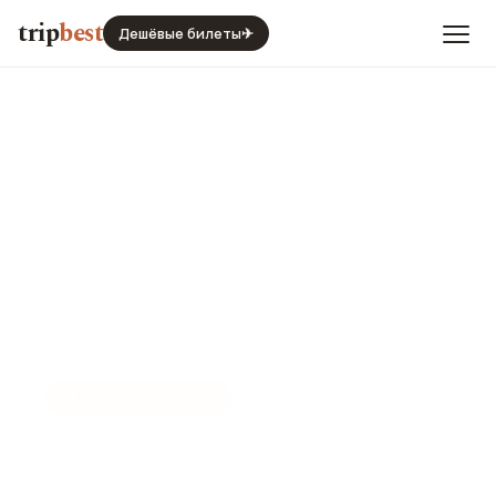
trip
best
Дешёвые билеты
✈
📍
НАУЧНЫЙ МУЗЕЙ
Центр науки VilVite