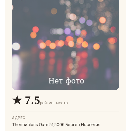
★ 7.5
рейтинг места
АДРЕС
Thormøhlens Gate 51,5006 Берген,Норвегия