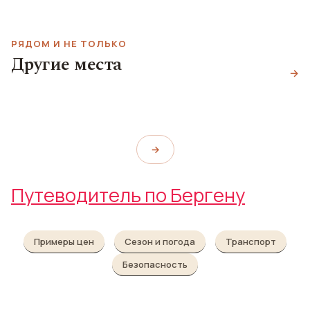
РЯДОМ И НЕ ТОЛЬКО
Площадь
Другие места
Торгаллменнинген
Центр искусств
→
Голубой камень
Torgallmenningen
Bergen Kunsthall
The Blue Stone
→
Путеводитель по Бергену
Примеры цен
Сезон и погода
Транспорт
Безопасность