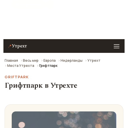
★ 8.5 рейтинг
Грифтпарк в Утрехте — описание, фото, отзывы и
как добраться.
Утрехт
📍
Главная
Весь мир
Европа
Нидерланды
Утрехт
Места Утрехта
Грифтпарк
GRIFTPARK
Грифтпарк в Утрехте