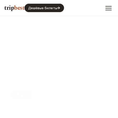
trip
best
Дешёвые билеты
✈
📍
ПАРК
Грифтпарк