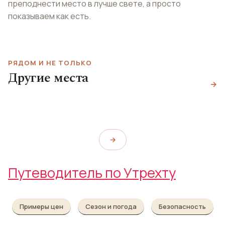
преподнести место в лучше свете, а просто
показываем как есть.
РЯДОМ И НЕ ТОЛЬКО
Другие места
Собор Домкерк
Дом Шрёдер
→
Гавань Марнмуде
Kloostertuin Dom van Utrecht
Rietveld Schröder House
Jachthaven Marnemoede
→
Путеводитель по Утрехту
Примеры цен
Сезон и погода
Безопасность