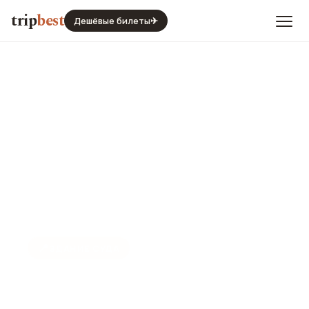
trip
best
Дешёвые билеты
✈
📍
ЗДАНИЕ СУДА
Дворец Мира