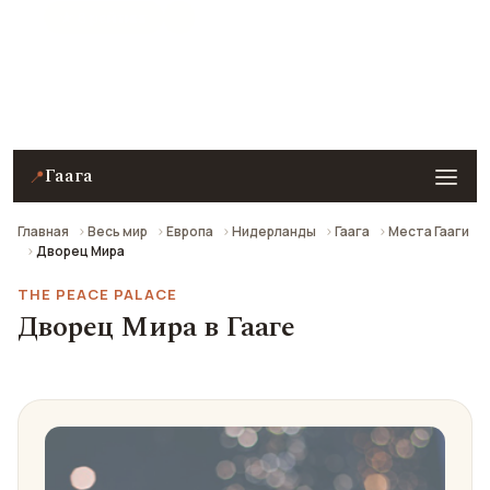
★ 8 рейтинг
Дворец Мира в Гааге — описание, фото, отзывы и
как добраться.
Гаага
📍
Главная
Весь мир
Европа
Нидерланды
Гаага
Места Гааги
Дворец Мира
THE PEACE PALACE
Дворец Мира в Гааге