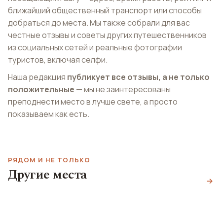
ближайший общественный транспорт или способы
добраться до места. Мы также собрали для вас
честные отзывы и советы других путешественников
из социальных сетей и реальные фотографии
туристов, включая селфи.
Наша редакция
публикует все отзывы, а не только
положительные
— мы не заинтересованы
преподнести место в лучше свете, а просто
показываем как есть.
РЯДОМ И НЕ ТОЛЬКО
Другие места
Ланге Вурхаут
Плейн
→
Музей Эшера
Lange Voorhout
Spuiplein
Escher in het Paleis