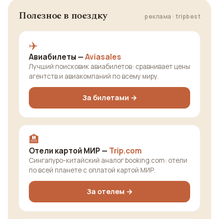
Полезное в поездку
реклама · tripbest
✈️
Авиабилеты —
Aviasales
Лучший поисковик авиабилетов: сравнивает цены
агентств и авиакомпаний по всему миру.
За билетами →
🏨
Отели картой МИР —
Trip.com
Сингапуро-китайский аналог booking.com: отели
по всей планете с оплатой картой МИР.
За отелем →