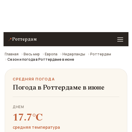
Средняя погода в Роттердаме в июне: что взять с
собой и стоит ли ехать.
Роттердам
📍
Главная
Весь мир
Европа
Нидерланды
Роттердам
Сезон и погода в Роттердаме в июне
СРЕДНЯЯ ПОГОДА
Погода в Роттердаме в июне
ДНЕМ
17.7℃
средняя температура