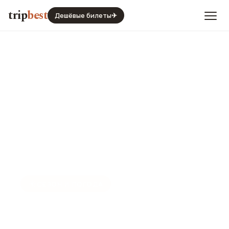
trip
best
Дешёвые билеты
✈
☀️
СЕЗОН И ПОГОДА
Роттердам в июне