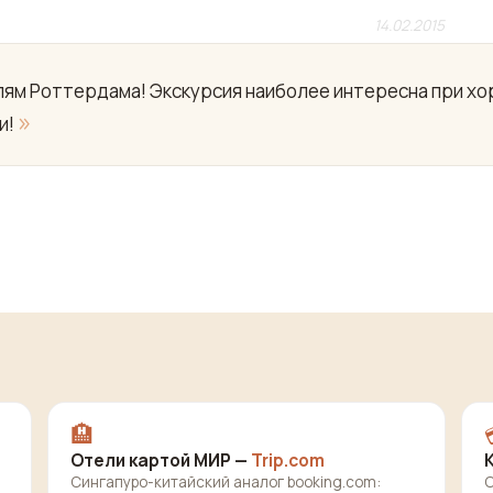
14.02.2015
м Роттердама! Экскурсия наиболее интересна при хор
»
и!
🏨
Отели картой МИР —
Trip.com
Сингапуро-китайский аналог booking.com:
О