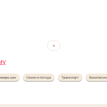
Мини-мир
Miniworld Rotterdam
→
му
имеры цен
Сезон и погода
Транспорт
Безопасно