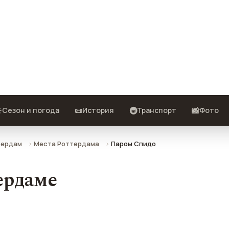
ие, фото, отзывы и как
️
📜
🚇
📸
Сезон и погода
История
Транспорт
Фото
тердам
Места Роттердама
Паром Спидо
ердаме