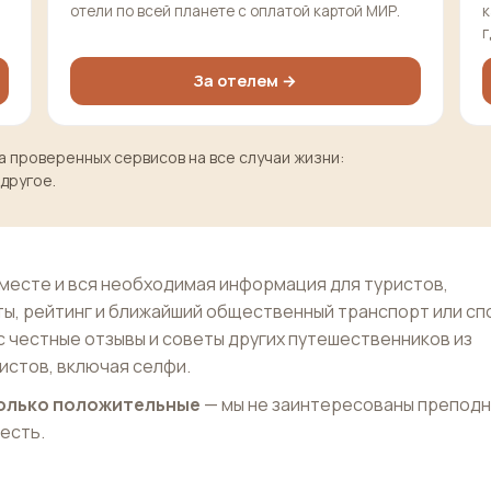
отели по всей планете с оплатой картой МИР.
к
г
За отелем →
 проверенных сервисов на все случаи жизни:
 другое.
месте и вся необходимая информация для туристов,
ы, рейтинг и ближайший общественный транспорт или с
с честные отзывы и советы других путешественников из
истов, включая селфи.
 только положительные
— мы не заинтересованы препод
 есть.