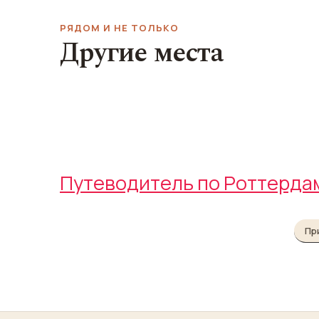
РЯДОМ И НЕ ТОЛЬКО
Другие места
Музей естествознания
Виллемсбрюг
Natuurhistorisch Museum
Rotterdam
Willemsbrug
Путеводитель по Роттерда
Пр