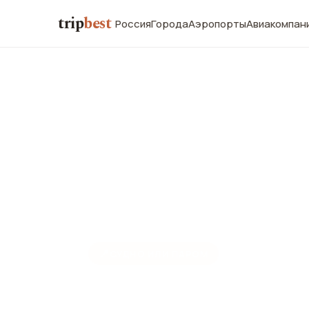
trip
best
Россия
Города
Аэропорты
Авиакомпан
📍
СУДНО ИЛИ ПАРОМ
Паром Спид