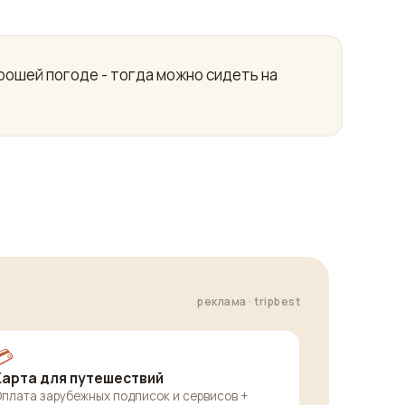
ошей погоде - тогда можно сидеть на
реклама · tripbest
💳
Карта для путешествий
плата зарубежных подписок и сервисов +