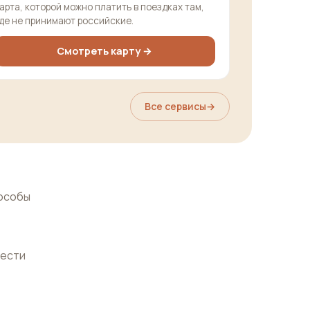
арта, которой можно платить в поездках там,
де не принимают российские.
Смотреть карту →
Все сервисы
→
пособы
нести