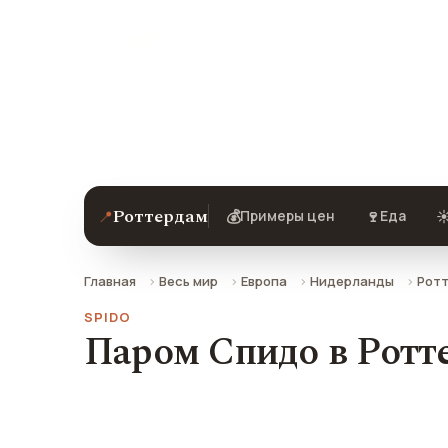
Паром Спидо в Роттердаме — описан
добраться.
Роттердам
📍
💰
🍷
☀
Примеры цен
Еда
Главная
Весь мир
Европа
Нидерланды
Рот
SPIDO
Паром Спидо в Ротт