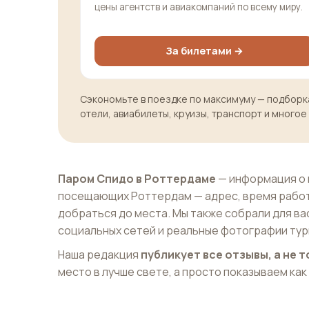
цены агентств и авиакомпаний по всему миру.
За билетами →
Сэкономьте в поездке по максимуму — подборка
отели, авиабилеты, круизы, транспорт и многое
Паром Спидо в Роттердаме
— информация о 
посещающих Роттердам — адрес, время работ
добраться до места. Мы также собрали для ва
социальных сетей и реальные фотографии тур
Наша редакция
публикует все отзывы, а не
место в лучше свете, а просто показываем как