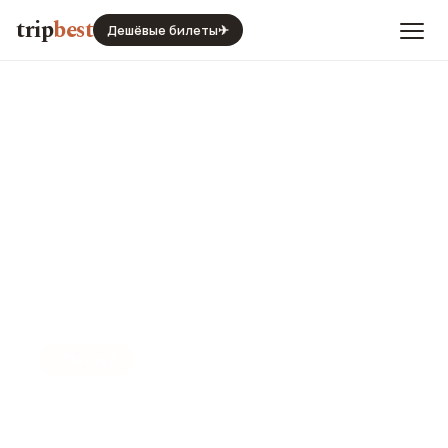
trip
best
Дешёвые билеты
✈
📍
МУЗЕЙ
Мини-мир