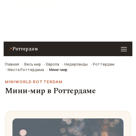
★ 7.7 рейтинг
Мини-мир в Роттердаме — описание, фото, отзывы
и как добраться.
Роттердам
📍
Главная
Весь мир
Европа
Нидерланды
Роттердам
Места Роттердама
Мини-мир
MINIWORLD ROTTERDAM
Мини-мир в Роттердаме