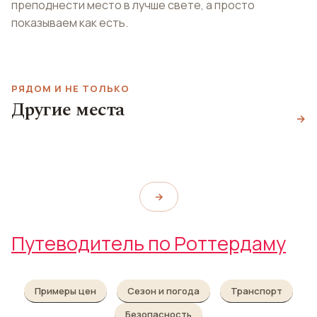
преподнести место в лучше свете, а просто
показываем как есть.
РЯДОМ И НЕ ТОЛЬКО
Музей
Публичная
Другие места
естествознания
Дом-музей семьи
библиотека
→
Natuurhistorisch Museum
Сонневельд
Rotterdam
Centrale Openbare Bibliotheek
Huis Sonneveld
→
Путеводитель по Роттердаму
Примеры цен
Сезон и погода
Транспорт
Безопасность