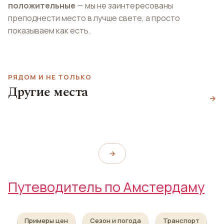
положительные
— мы не заинтересованы
преподнести место в лучше свете, а просто
показываем как есть.
РЯДОМ И НЕ ТОЛЬКО
Другие места
Мюзик-холл
Рембрандтпарк
Национальная опера
→
«Хейнекен»
Rembrandtpark
Nationale Opera
Heineken Music Hall
→
Путеводитель по Амстердаму
Примеры цен
Сезон и погода
Транспорт