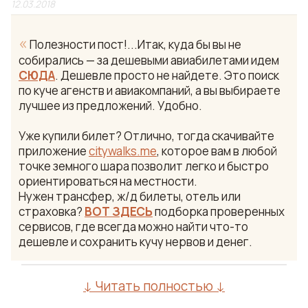
12.03.2018
«
Полезности пост!...Итак, куда бы вы не
собирались — за дешевыми авиабилетами идем
СЮДА
. Дешевле просто не найдете. Это поиск
по куче агенств и авиакомпаний, а вы выбираете
лучшее из предложений. Удобно.
Уже купили билет? Отлично, тогда скачивайте
приложение
citywalks.me
, которое вам в любой
точке земного шара позволит легко и быстро
ориентироваться на местности.
Нужен трансфер, ж/д билеты, отель или
страховка?
ВОТ ЗДЕСЬ
подборка проверенных
сервисов, где всегда можно найти что-то
дешевле и сохранить кучу нервов и денег.
↓ Читать полностью ↓