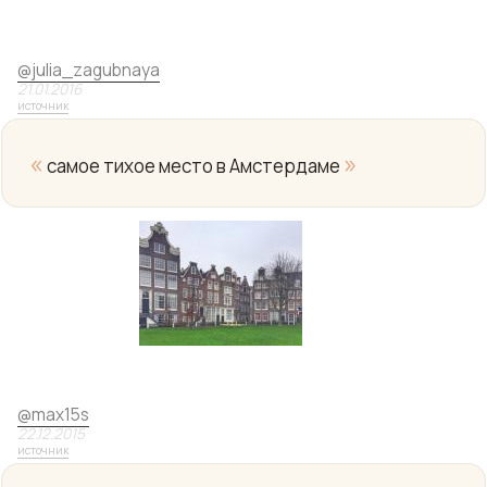
@
julia_zagubnaya
21.01.2016
источник
«
»
самое тихое место в Амстердаме
Yo
@
max15s
22.12.2015
источник