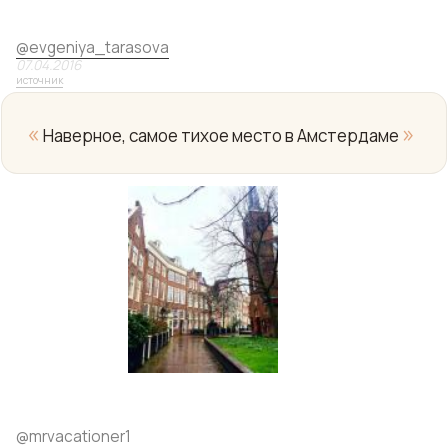
@
evgeniya_tarasova
07.04.2016
источник
«
»
Наверное, самое тихое место в Амстердаме
@
mrvacationer1