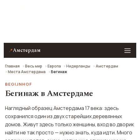
★ 8.8 рейтинг
Бегинаж в Амстердаме — описание, фото, отзывы и
как добраться.
Амстердам
📍
Главная
Весь мир
Европа
Нидерланды
Амстердам
Места Амстердама
Бегинаж
BEGIJNHOF
Бегинаж в Амстердаме
Наглядный образец Амстердама 17 века: здесь
сохранился один из двух старейших деревянных
домов. Живут здесь только женщины, вход во дворик
найти не так просто — нужно знать, куда идти. Много