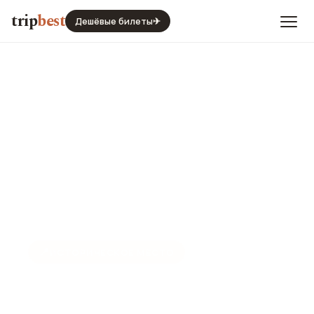
trip
best
Дешёвые билеты
✈
📍
ИСТОРИЧЕСКОЕ МЕСТО
Бегинаж