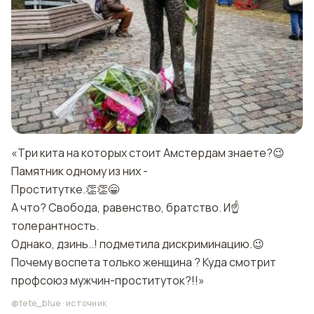
«Три кита на которых стоит Амстердам знаете?😉
Памятник одному из них -
Проститутке.👏👏😁
А что? Свобода, равенство, братство. И☝️
толерантность.
Однако, дзинь..! подметила дискриминацию.😉
Почему воспета только женщина ? Куда смотрит
профсоюз мужчин-проституток?!!»
@tete_blue
·
источник