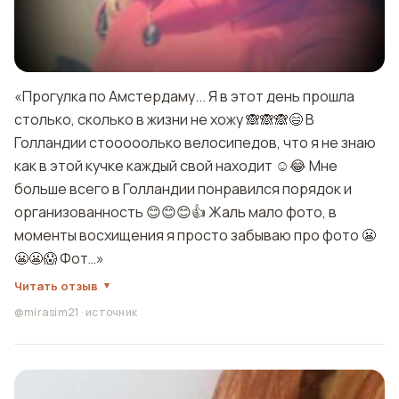
«Прогулка по Амстердаму... Я в этот день прошла
столько, сколько в жизни не хожу 🙈🙈🙈😄 В
Голландии стооооолько велосипедов, что я не знаю
как в этой кучке каждый свой находит ☺️😂 Мне
больше всего в Голландии понравился порядок и
организованность 😊😊😊👍 Жаль мало фото, в
моменты восхищения я просто забываю про фото 😬
😬😬😱 Фот…»
Читать отзыв
@mirasim21
·
источник