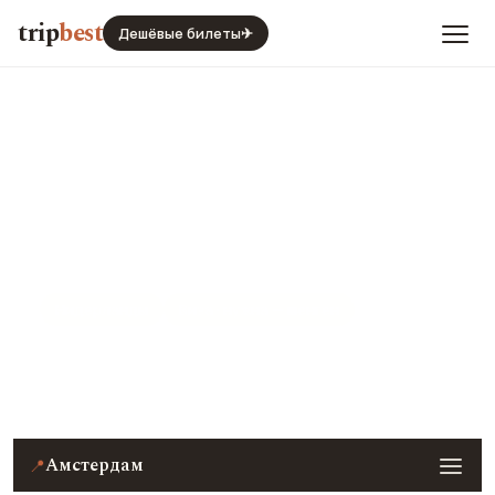
trip
best
Дешёвые билеты
✈
Амстердам
Нидерланды
Виза · нужна — шенген
Цены, погода, транспорт и главные места — с
реальными фото и отзывами туристов.
Амстердам
📍