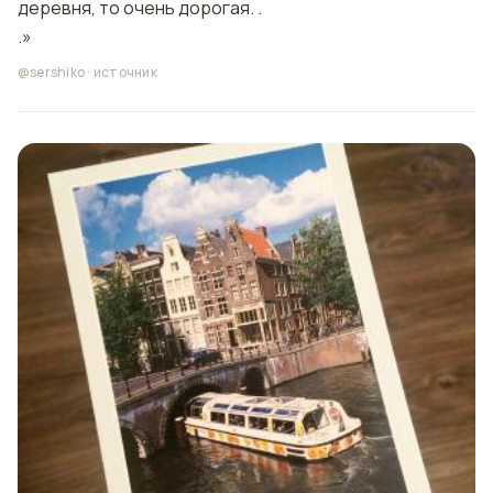
деревня, то очень дорогая. .
.»
@sershiko
·
источник