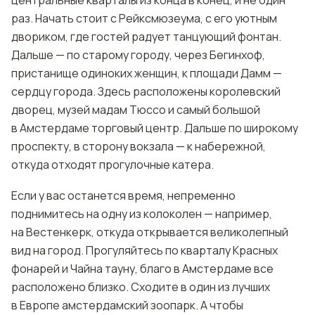
центральные кварталы из конца в конец, и не один
раз. Начать стоит с Рейксмюзеума, с его уютным
двориком, где гостей радует танцующий фонтан.
Дальше — по старому городу, через Бегинхоф,
пристанище одиноких женщин, к площади Дамм —
сердцу города. Здесь расположены королевский
дворец, музей мадам Тюссо и самый большой
в Амстердаме торговый центр. Дальше по широкому
проспекту, в сторону вокзала — к набережной,
откуда отходят прогулочные катера.
Если у вас останется время, непременно
поднимитесь на одну из колоколен — например,
на Вестенкерк, откуда открывается великолепный
вид на город. Прогуляйтесь по кварталу Красных
фонарей и Чайна тауну, благо в Амстердаме все
расположено близко. Сходите в один из лучших
в Европе амстердамский зоопарк. А чтобы