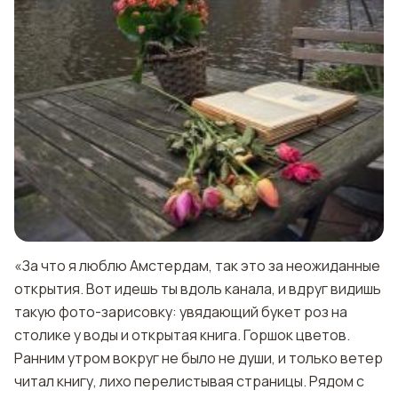
«За что я люблю Амстердам, так это за неожиданные
открытия. Вот идешь ты вдоль канала, и вдруг видишь
такую фото-зарисовку: увядающий букет роз на
столике у воды и открытая книга. Горшок цветов.
Ранним утром вокруг не было не души, и только ветер
читал книгу, лихо перелистывая страницы. Рядом с