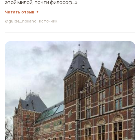
этой милой, почти философ…»
Читать отзыв
@guide_holland
·
источник