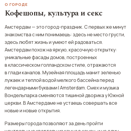
О ГОРОДЕ
Кофешопы, культура и секс
Амстердам — это город-праздник. С первых же минут
знакомства с ним понимаешь: здесь не место грусти,
здесь любят жизнь и умеют ей радоваться.
Амстердам похож на яркую, красочную открытку:
уникальные фасады домов, построенных
в классическом голландском стиле, отражаются
в глади каналов. Музейная площадь манит зеленью
лужаек и теплой водой мелкого бассейна перед
легендарными буквами I Amsterdam. Смех и музыка
Вондельпарка сменяются тишиной дворика у Южной
церкви. В Амстердаме не устаешь совершать все
новые и новые открытия.
Размеры города позволяют за день пройти