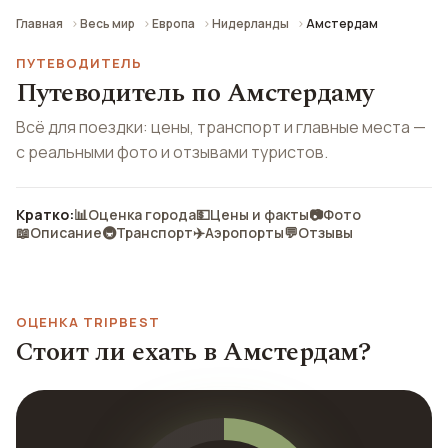
Главная
Весь мир
Европа
Нидерланды
Амстердам
ПУТЕВОДИТЕЛЬ
Путеводитель по Амстердаму
Всё для поездки: цены, транспорт и главные места —
с реальными фото и отзывами туристов.
Кратко:
📊
Оценка города
💵
Цены и факты
📷
Фото
📖
Описание
🚇
Транспорт
✈️
Аэропорты
💬
Отзывы
ОЦЕНКА TRIPBEST
Стоит ли ехать в Амстердам?