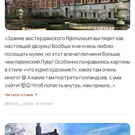
«Здание амстердамского Rijkmuseum выглядит как
настоящий дворец! Вообще я не очень люблю
посещать музеи, но этот впечатлил меня больше,
чем парижский Лувр! Особенно понравились картины
в стиле «что курил художник?», каких там очень
много! 😄 А какие там портреты голландцев, с ума
сойти! 🤯😜 Чтоб попасть внутрь, нам пришло…»
Читать отзыв
@chica__rubia
·
источник