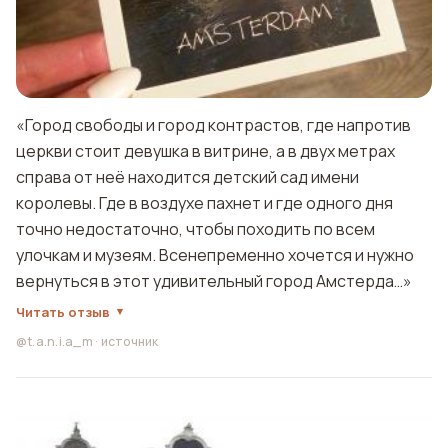
«Город свободы и город контрастов, где напротив
церкви стоит девушка в витрине, а в двух метрах
справа от неё находится детский сад имени
королевы. Где в воздухе пахнет и где одного дня
точно недостаточно, чтобы походить по всем
улочкам и музеям. Всенепременно хочется и нужно
вернуться в этот удивительный город Амстерда…»
Читать отзыв
@t.a.n.i.a_m
·
источник