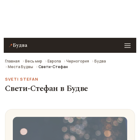
Свети-Стефан в Будве — описание, фото, отзывы и
как добраться.
Будва
📍
Главная
Весь мир
Европа
Черногория
Будва
Места Будвы
Свети-Стефан
SVETI STEFAN
Свети-Стефан в Будве