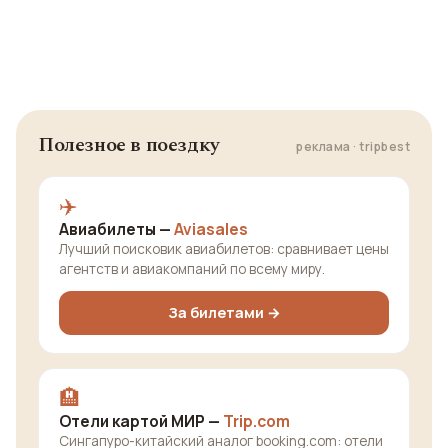
Полезное в поездку
реклама · tripbest
✈️
Авиабилеты —
Aviasales
Лучший поисковик авиабилетов: сравнивает цены
агентств и авиакомпаний по всему миру.
За билетами →
🏨
Отели картой МИР —
Trip.com
Сингапуро-китайский аналог booking.com: отели