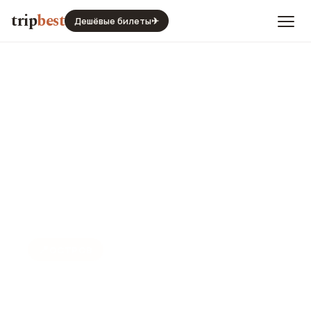
trip
best
Дешёвые билеты
✈
📍
ОСТРОВ
Свети-Стефан