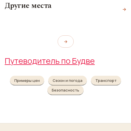
Остров Святого
Другие места
Плаза Астория
Николая
→
Скадарское Озеро
Plaža Astoria
Ostrvo Sveti NIkola
Skadar Lake
→
Путеводитель по Будве
Примеры цен
Сезон и погода
Транспорт
Безопасность