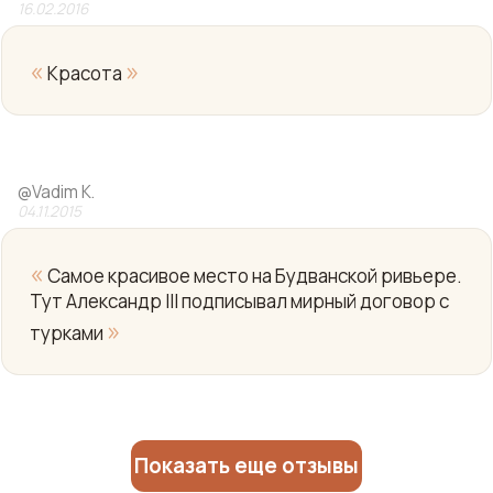
16.02.2016
«
»
Красота
Yo
@
Vadim K.
04.11.2015
«
Самое красивое место на Будванской ривьере.
Тут Александр III подписывал мирный договор с
»
турками
Показать еще отзывы