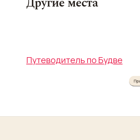
Другие места
Будванская ривьера
Старый город
Slovenska plaža
Old Town Budva
Путеводитель по Будве
Пр