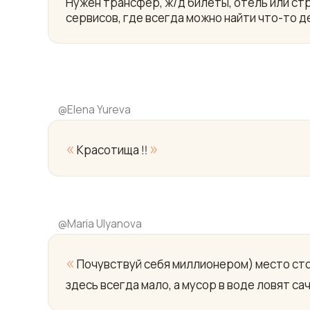
Нужен трансфер, ж/д билеты, отель или ст
сервисов, где всегда можно найти что-то д
@
Elena Yureva
«
»
Красотища ‼️
@
Maria Ulyanova
«
Почувствуй себя миллионером) место стои
здесь всегда мало, а мусор в воде ловят са