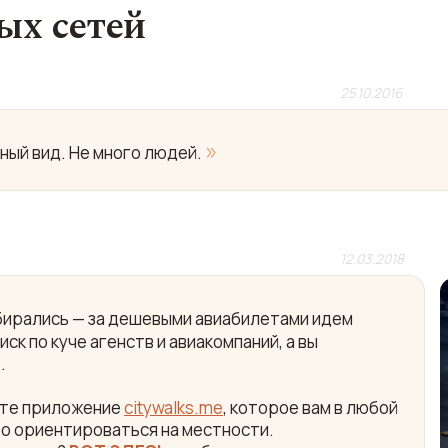
ых сетей
25.10.2016
»
ный вид. Не много людей.
12.03.2018
собирались — за дешевыми авиабилетами идем
ск по куче агенств и авиакомпаний, а вы
.
айте приложение
citywalks.me
, которое вам в любой
ро ориентироваться на местности.