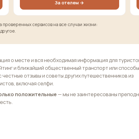
За отелем →
 проверенных сервисов на все случаи жизни:
 другое.
ция о месте и вся необходимая информация для туристо
йтинг и ближайший общественный транспорт или способ
с честные отзывы и советы других путешественников из
истов, включая селфи.
 только положительные
— мы не заинтересованы препод
 есть.