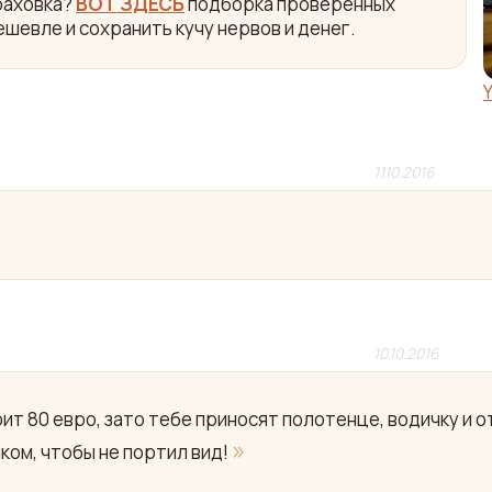
раховка?
ВОТ ЗДЕСЬ
подборка проверенных
ешевле и сохранить кучу нервов и денег.
11.10.2016
10.10.2016
т 80 евро, зато тебе приносят полотенце, водичку и 
»
чком, чтобы не портил вид!