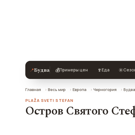
★ 8.1 рейтинг
Остров Святого Стефана в Будве — о
добраться.
Будва
📍
💰
🍷
☀️
Примеры цен
Еда
Сезо
Главная
Весь мир
Европа
Черногория
Будв
PLAŽA SVETI STEFAN
Остров Святого Стеф