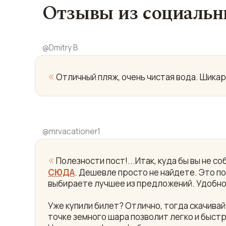
Отзывы из социальн
@
Dmitry B
«
Отличный пляж, очень чистая вода. Шикар
@
mrvacationer1
«
Полезности пост!...Итак, куда бы вы не 
СЮДА
. Дешевле просто не найдете. Это пои
выбираете лучшее из предложений. Удобно
Уже купили билет? Отлично, тогда скачив
точке земного шара позволит легко и быст