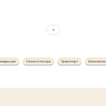
 Будвы
Скадарское Озеро
Skadar Lake
→
имеры цен
Сезон и погода
Транспорт
Безопасно