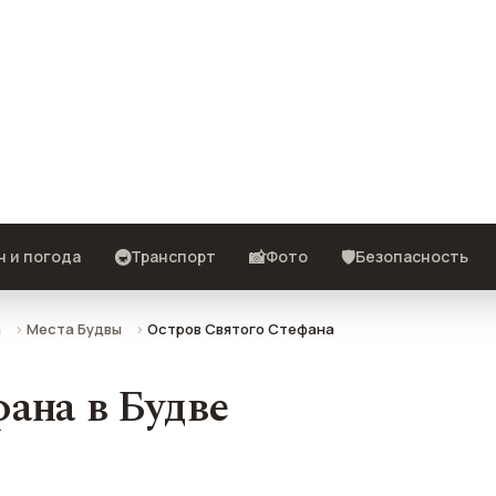
писание, фото, отзывы и как
🚇
📸
🛡️
н и погода
Транспорт
Фото
Безопасность
а
Места Будвы
Остров Святого Стефана
ана в Будве