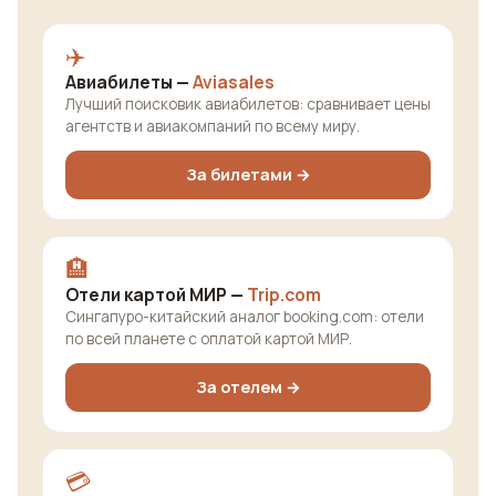
✈️
Авиабилеты —
Aviasales
Лучший поисковик авиабилетов: сравнивает цены
агентств и авиакомпаний по всему миру.
За билетами →
🏨
Отели картой МИР —
Trip.com
Сингапуро-китайский аналог booking.com: отели
по всей планете с оплатой картой МИР.
За отелем →
💳