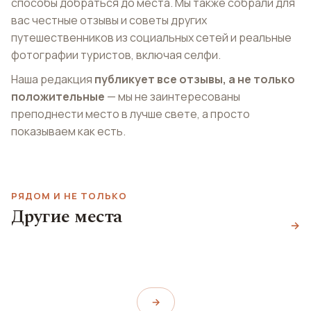
способы добраться до места. Мы также собрали для
вас честные отзывы и советы других
путешественников из социальных сетей и реальные
фотографии туристов, включая селфи.
Наша редакция
публикует все отзывы, а не только
положительные
— мы не заинтересованы
преподнести место в лучше свете, а просто
показываем как есть.
РЯДОМ И НЕ ТОЛЬКО
Церковь Святой
Костел Святых
Другие места
Национальная
Екатерины
Иоаннов
→
галерея
Church of St. Catherine
Šv. Jonų bažnyčia
National Gallery of Art
→