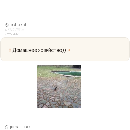
@
mohax30
07.04.2014
источник
«
»
Домашнее хозяйство))
Yo
@
grimaliene