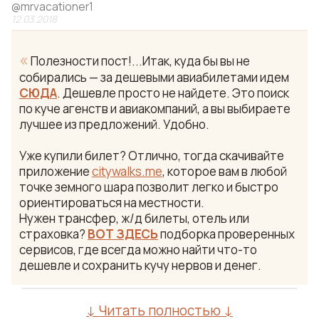
@
mrvacationer1
12.03.2018
«
Полезности пост!...Итак, куда бы вы не
собирались — за дешевыми авиабилетами идем
СЮДА
. Дешевле просто не найдете. Это поиск
по куче агенств и авиакомпаний, а вы выбираете
лучшее из предложений. Удобно.
Уже купили билет? Отлично, тогда скачивайте
приложение
citywalks.me
, которое вам в любой
точке земного шара позволит легко и быстро
ориентироваться на местности.
Нужен трансфер, ж/д билеты, отель или
страховка?
ВОТ ЗДЕСЬ
подборка проверенных
сервисов, где всегда можно найти что-то
дешевле и сохранить кучу нервов и денег.
↓ Читать полностью ↓