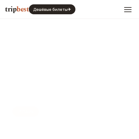
trip
best
Дешёвые билеты
✈
📍
ПАРК
Парк Вяркяй