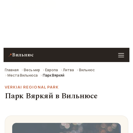
★ 8.2 рейтинг
Парк Вяркяй (Региональный парк Вяркяй) в
Вильнюсе — описание, фото, отзывы и как
добраться.
Вильнюс
📍
Главная
Весь мир
Европа
Литва
Вильнюс
Места Вильнюса
Парк Вяркяй
VERKIAI REGIONAL PARK
Парк Вяркяй в Вильнюсе