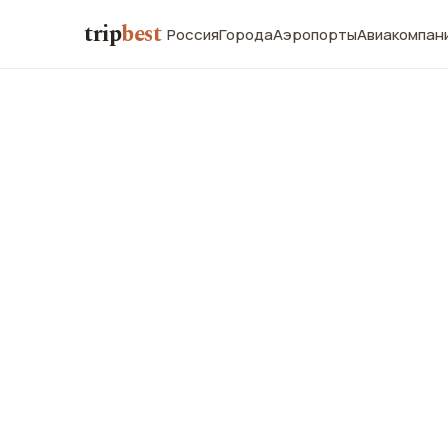
trip
best
Россия
Города
Аэропорты
Авиакомпан