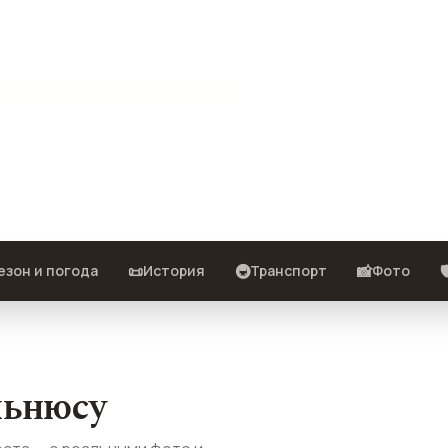
Литва
Виза · въезд ограничен
места — с реальными фото и
📜
🚇
📸

езон и погода
История
Транспорт
Фото
льнюсу