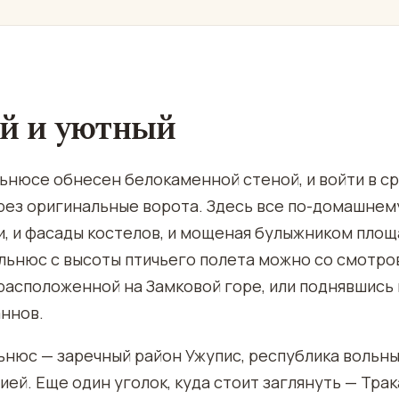
й и уютный
льнюсе обнесен белокаменной стеной, и войти в 
рез оригинальные ворота. Здесь все по-домашнему
и, и фасады костелов, и мощеная булыжником площ
ильнюс с высоты птичьего полета можно со смотр
расположенной на Замковой горе, или поднявшись
аннов.
ьнюс — заречный район Ужупис, республика вольн
ией. Еще один уголок, куда стоит заглянуть — Трак