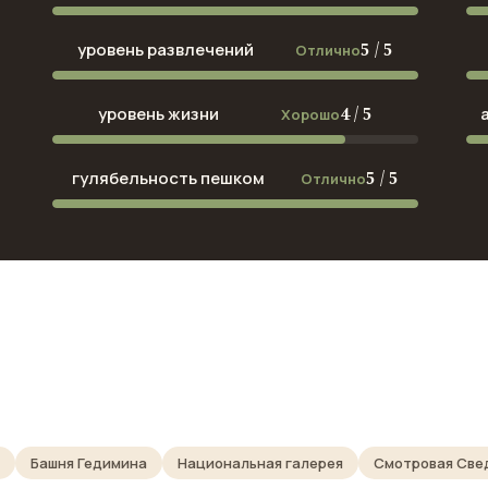
5 / 5
уровень развлечений
Отлично
4 / 5
уровень жизни
Хорошо
5 / 5
гулябельность пешком
Отлично
Башня Гедимина
Национальная галерея
Смотровая Све