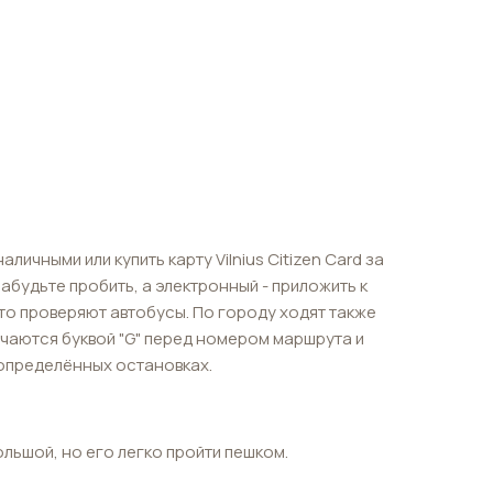
личными или купить карту Vilnius Citizen Card за
забудьте пробить, а электронный - приложить к
то проверяют автобусы. По городу ходят также
ичаются буквой "G" перед номером маршрута и
определённых остановках.
льшой, но его легко пройти пешком.