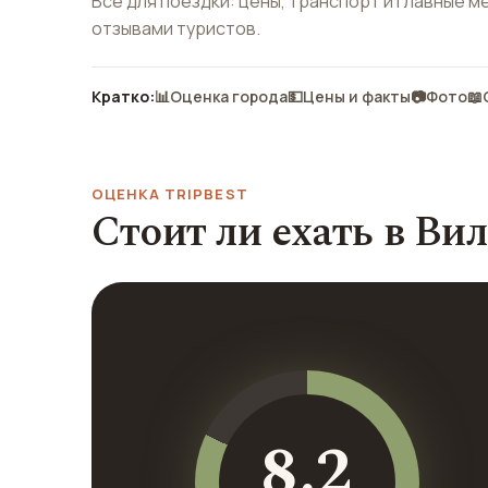
Всё для поездки: цены, транспорт и главные м
отзывами туристов.
Кратко:
📊
Оценка города
💵
Цены и факты
📷
Фото
📖
ОЦЕНКА TRIPBEST
Стоит ли ехать в Ви
8.2