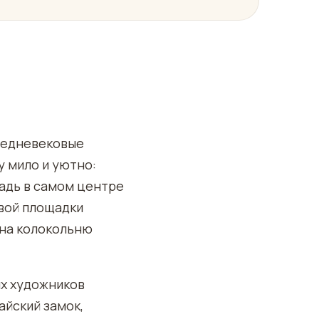
средневековые
 мило и уютно:
адь в самом центре
овой площадки
 на колокольню
ых художников
айский замок,