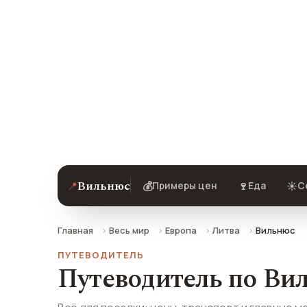
Вильнюс
Цены, погода, транспорт и главные 
отзывами туристов.
Вильнюс
📍
💰
🍷
☀️
Примеры цен
Еда
С
Главная
Весь мир
Европа
Литва
Вильнюс
ПУТЕВОДИТЕЛЬ
Путеводитель по Ви