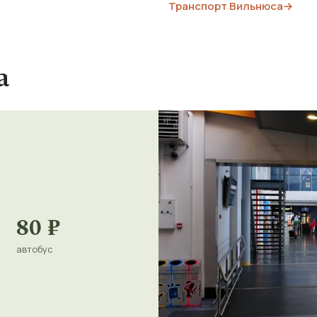
Транспорт Вильнюса
→
а
80 ₽
автобус