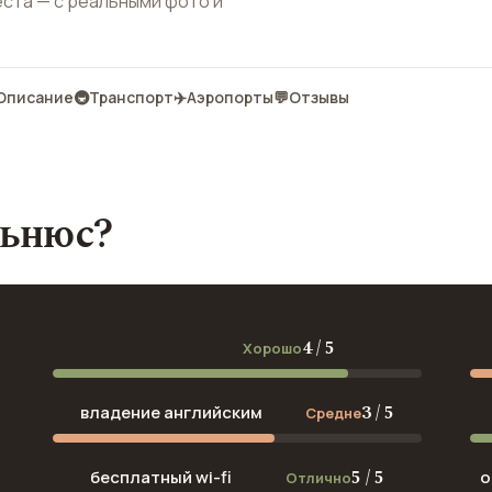
еста — с реальными фото и
Описание
🚇
Транспорт
✈️
Аэропорты
💬
Отзывы
льнюс?
4 / 5
Хорошо
3 / 5
владение английским
Средне
5 / 5
бесплатный wi-fi
о
Отлично