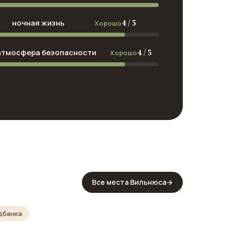
4 / 5
ночная жизнь
Хорошо
4 / 5
атмосфера безопасности
Хорошо
Все места Вильнюса
→
дбанка