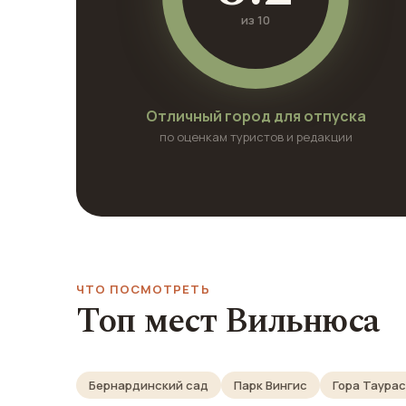
из 10
Отличный город для отпуска
по оценкам туристов и редакции
ЧТО ПОСМОТРЕТЬ
Топ мест Вильнюса
Бернардинский сад
Парк Вингис
Гора Таурас