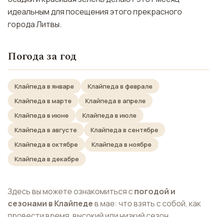
идеальным для посещения этого прекрасного
города Литвы.
Погода за год
Клайпеда в январе
Клайпеда в феврале
Клайпеда в марте
Клайпеда в апреле
Клайпеда в июне
Клайпеда в июле
Клайпеда в августе
Клайпеда в сентябре
Клайпеда в октябре
Клайпеда в ноябре
Клайпеда в декабре
Здесь вы можете ознакомиться с
погодой и
сезонами в Клайпеде
в мае: что взять с собой, как
провести время, высокий или низкий сезон.