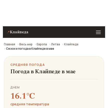
Средняя погода в Клайпеде в мае: что взять с
собой и стоит ли ехать.
Клайпеда
📍
Главная
Весь мир
Европа
Литва
Клайпеда
Сезон и погода в Клайпеде в мае
СРЕДНЯЯ ПОГОДА
Погода в Клайпеде в мае
ДНЕМ
16.1℃
средняя температура