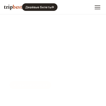
trip
best
Дешёвые билеты
✈
☀️
СЕЗОН И ПОГОДА
Клайпеда в мае