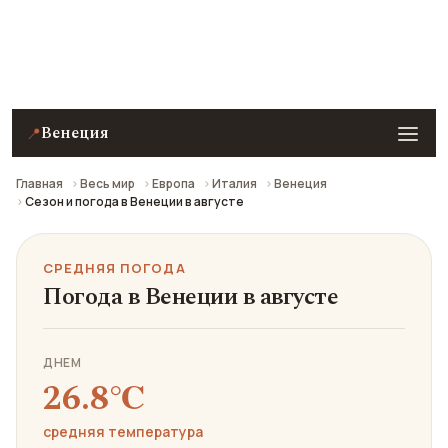
Средняя погода в Венеции в августе: что взять с
собой и стоит ли ехать.
Венеция
📍
Главная
Весь мир
Европа
Италия
Венеция
Сезон и погода в Венеции в августе
СРЕДНЯЯ ПОГОДА
Погода в Венеции в августе
ДНЕМ
26.8℃
средняя температура