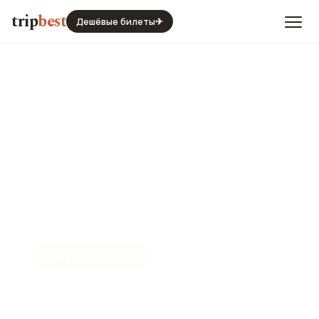
trip
best
Дешёвые билеты
✈
☀️
СЕЗОН И ПОГОДА
Венеция в августе