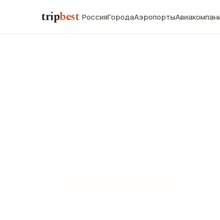
trip
best
Россия
Города
Аэропорты
Авиакомпан
📍
СМОТРОВАЯ ПЛОЩАДКА
Колокольня