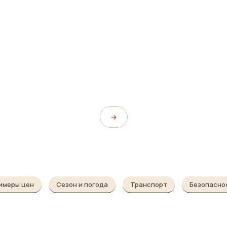
о
Бар Naranzaria
Naranzaria
→
имеры цен
Сезон и погода
Транспорт
Безопасно