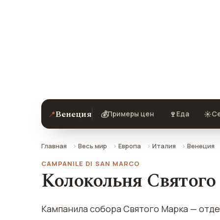
★ 9.2 рейтинг
Колокольня Святого Марка (Кампани
Венеции — описание, фото, отзывы и
Венеция
📍
💰
🍷
☀️
Примеры цен
Еда
Се
Главная
Весь мир
Европа
Италия
Венеция
CAMPANILE DI SAN MARCO
Колокольня Святого
Кампанила собора Святого Марка — отде