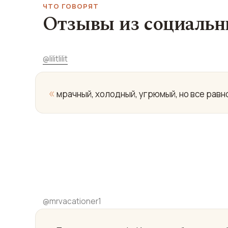
ЧТО ГОВОРЯТ
Отзывы из социальн
@
lilitlilit
«
мрачный, холодный, угрюмый, но все рав
@
mrvacationer1