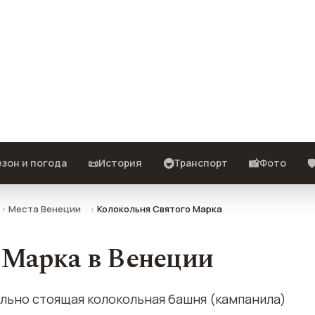
ла собора Святого Марка) в
 как добраться.
📜
🚇
📸
🛡
зон и погода
История
Транспорт
Фото
Места Венеции
Колокольня Святого Марка
 Марка в Венеции
льно стоящая колокольная башня (кампанила)