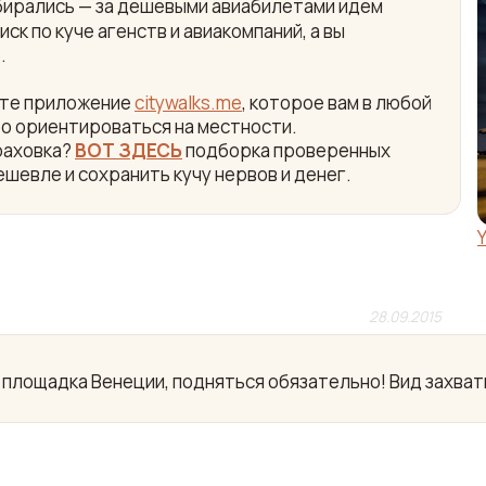
собирались — за дешевыми авиабилетами идем
ск по куче агенств и авиакомпаний, а вы
.
айте приложение
citywalks.me
, которое вам в любой
ро ориентироваться на местности.
раховка?
ВОТ ЗДЕСЬ
подборка проверенных
ешевле и сохранить кучу нервов и денег.
28.09.2015
площадка Венеции, подняться обязательно! Вид захват