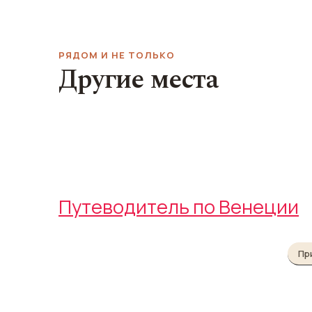
РЯДОМ И НЕ ТОЛЬКО
Другие места
Сэндвич-бар Bacareto da
Музей Палацц
Lele
Мочениго
Bacareto da Lele
Palazzo Mocenigo
Путеводитель по Венеции
Пр