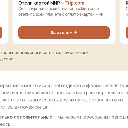
Отели картой МИР —
Trip.com
Сингапуро-китайский аналог booking.com:
О
отели по всей планете с оплатой картой МИР.
к
г
За отелем →
 проверенных сервисов на все случаи жизни:
 другое.
ормация о месте и вся необходимая информация для тур
 рейтинг и ближайший общественный транспорт или спо
с честные отзывы и советы других путешественников из
истов, включая селфи.
 только положительные
— мы не заинтересованы препод
 есть.