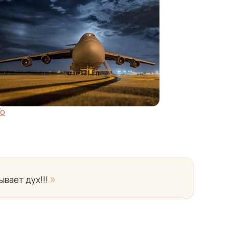
Yo
»
ывает дух!!!