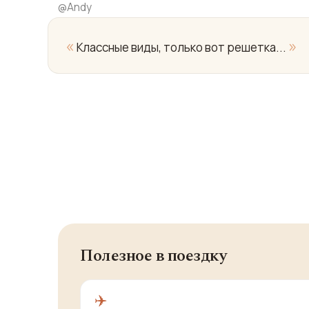
@
Andy
«
»
Классные виды, только вот решетка...
Полезное в поездку
✈️