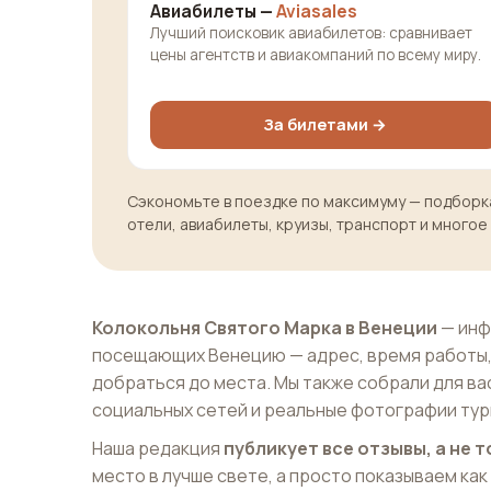
Авиабилеты —
Aviasales
Лучший поисковик авиабилетов: сравнивает
цены агентств и авиакомпаний по всему миру.
За билетами →
Сэкономьте в поездке по максимуму — подборка
отели, авиабилеты, круизы, транспорт и многое
Колокольня Святого Марка в Венеции
— инф
посещающих Венецию — адрес, время работы,
добраться до места. Мы также собрали для ва
социальных сетей и реальные фотографии тур
Наша редакция
публикует все отзывы, а не
место в лучше свете, а просто показываем как