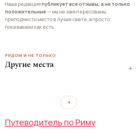
Наша редакция
публикует все отзывы, а не только
положительные
— мы не заинтересованы
преподнести место в лучше свете, а просто
показываем как есть.
РЯДОМ И НЕ ТОЛЬКО
Площадь Торре-
Гастропаб L'Oasi della
Другие места
Купол собора Святого
Арджентина
Birra
→
Петра
Largo di Torre Argentina
L'Oasi della Birra
Cupola di San Pietro
→
Путеводитель по Риму