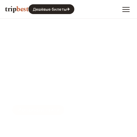
trip
best
Дешёвые билеты
✈
📍
ОПЕРНЫЙ ТЕАТР
Римский оперный театр