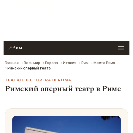
★ 8.7 рейтинг
Римский оперный театр в Риме — описание, фото,
отзывы и как добраться.
Рим
📍
Главная
Весь мир
Европа
Италия
Рим
Места Рима
Римский оперный театр
TEATRO DELL'OPERA DI ROMA
Римский оперный театр в Риме