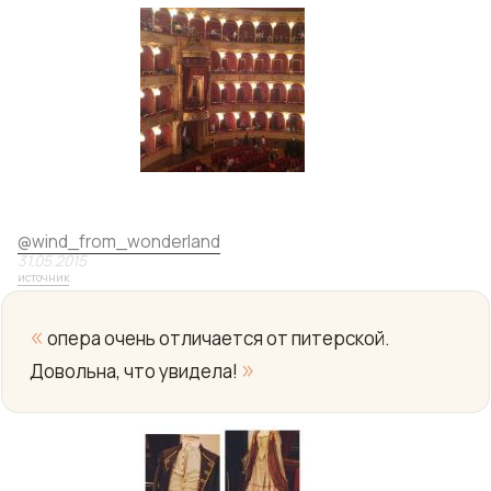
Yo
@
wind_from_wonderland
31.05.2015
источник
«
опера очень отличается от питерской.
»
Довольна, что увидела!