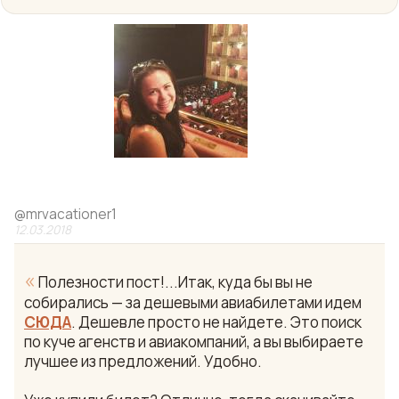
@
mrvacationer1
12.03.2018
«
Полезности пост!...Итак, куда бы вы не
собирались — за дешевыми авиабилетами идем
СЮДА
. Дешевле просто не найдете. Это поиск
по куче агенств и авиакомпаний, а вы выбираете
лучшее из предложений. Удобно.