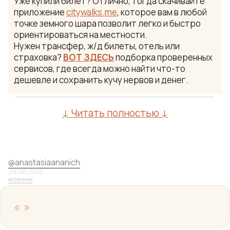
Уже купили билет? Отлично, тогда скачивайте
приложение
citywalks.me
, которое вам в любой
точке земного шара позволит легко и быстро
ориентироваться на местности.
Нужен трансфер, ж/д билеты, отель или
страховка?
ВОТ ЗДЕСЬ
подборка проверенных
сервисов, где всегда можно найти что-то
дешевле и сохранить кучу нервов и денег.
↓ Читать полностью ↓
@
anastasiaananich
28.06.2015
источник
«
»