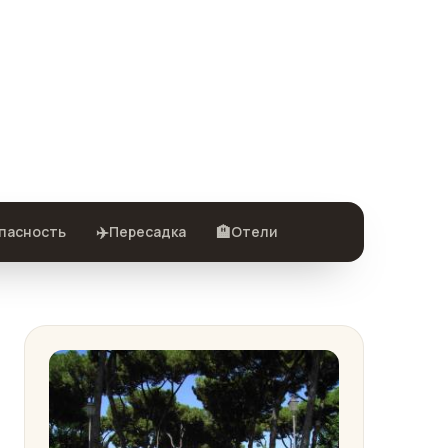
✈️
🏨
пасность
Пересадка
Отели