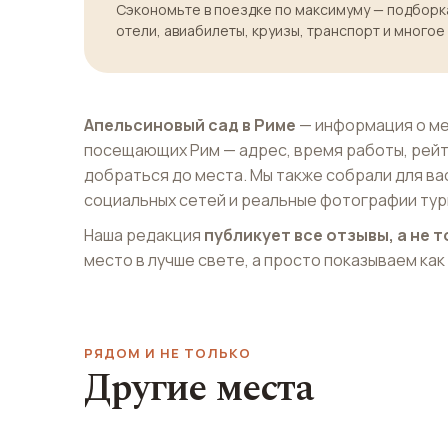
Сэкономьте в поездке по максимуму — подборка
отели, авиабилеты, круизы, транспорт и многое
Апельсиновый сад в Риме
— информация о ме
посещающих Рим — адрес, время работы, рей
добраться до места. Мы также собрали для ва
социальных сетей и реальные фотографии тур
Наша редакция
публикует все отзывы, а не
место в лучше свете, а просто показываем как
РЯДОМ И НЕ ТОЛЬКО
Другие места
Палаццо Альтемпс
Фонтан Четыр
Palazzo Altemps
Fontana dei Quattro 