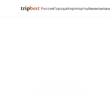
trip
best
Россия
Города
Аэропорты
Авиакомпан
📍
СМОТРОВАЯ ПЛОЩАДКА
Апельсинов