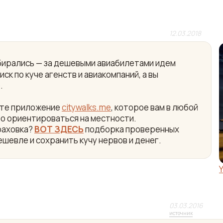
12.03.2018
собирались — за дешевыми авиабилетами идем
ск по куче агенств и авиакомпаний, а вы
.
айте приложение
citywalks.me
, которое вам в любой
ро ориентироваться на местности.
раховка?
ВОТ ЗДЕСЬ
подборка проверенных
ешевле и сохранить кучу нервов и денег.
03.03.2016
источник