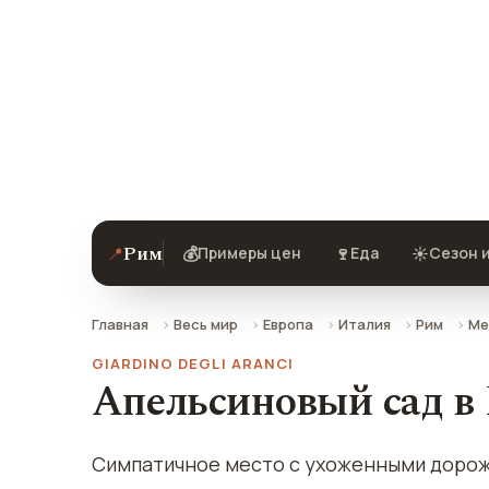
★ 9.5 рейтинг
Апельсиновый сад (Парк Савелло) в 
как добраться.
Рим
📍
💰
🍷
☀️
Примеры цен
Еда
Сезон 
Главная
Весь мир
Европа
Италия
Рим
Ме
GIARDINO DEGLI ARANCI
Апельсиновый сад в
Симпатичное место с ухоженными дорож