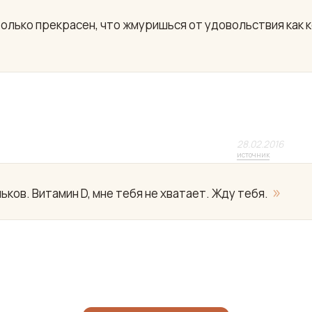
только прекрасен, что жмуришься от удовольствия как 
28.02.2016
источник
»
ков. Витамин D, мне тебя не хватает. Жду тебя.