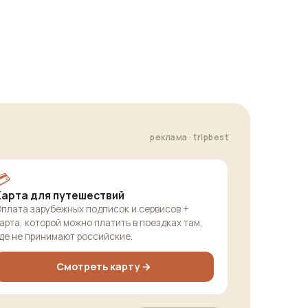
реклама · tripbest
💳
Карта для путешествий
плата зарубежных подписок и сервисов +
арта, которой можно платить в поездках там,
де не принимают российские.
Смотреть карту →