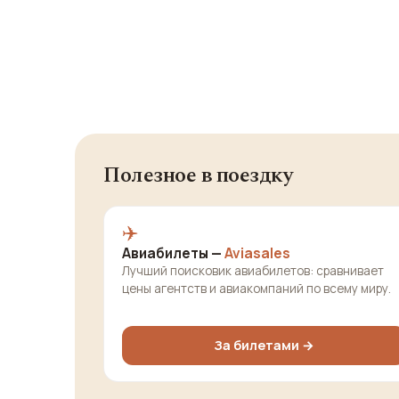
Полезное в поездку
✈️
Авиабилеты —
Aviasales
Лучший поисковик авиабилетов: сравнивает
цены агентств и авиакомпаний по всему миру.
За билетами →