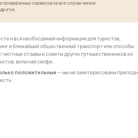
 проверенных сервисов на все случаи жизни:
 другое.
сте и вся необходимая информация для туристов,
тинг и ближайший общественный транспорт или способы
с честные отзывы и советы других путешественников из
истов, включая селфи.
 только положительные
— мы не заинтересованы препод
 есть.
ех рек
Олимпийский стадион
Fiumi
Stadio Olimpico