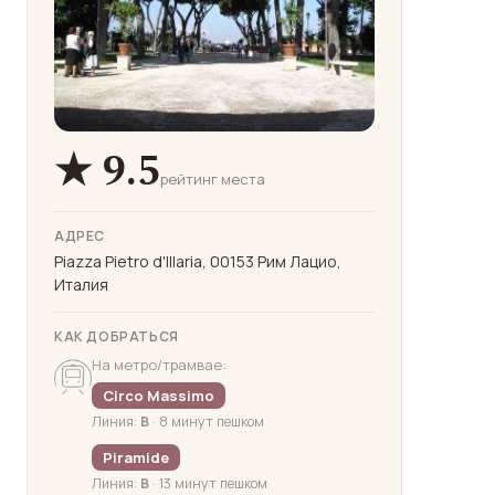
★ 9.5
рейтинг места
АДРЕС
Piazza Pietro d'Illaria, 00153 Рим Лацио,
Италия
КАК ДОБРАТЬСЯ
На метро/трамвае:
Circo Massimo
Линия:
В
· 8 минут пешком
Piramide
Линия:
В
· 13 минут пешком