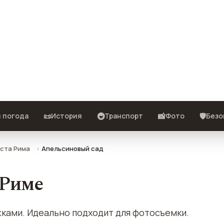
Риме — описание, фото, отзывы и
📜
🚇
📸
🛡️
и погода
История
Транспорт
Фото
Безо
ста Рима
Апельсиновый сад
 Риме
ками. Идеально подходит для фотосъемки.