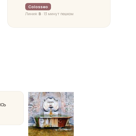
Colosseo
Линия:
В
· 13 минут пешком
ись