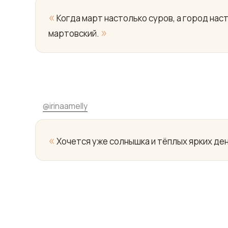
«
Когда март настолько суров, а город нас
»
мартовский.
@
irinaamelly
«
Хочется уже солнышка и тёплых ярких день