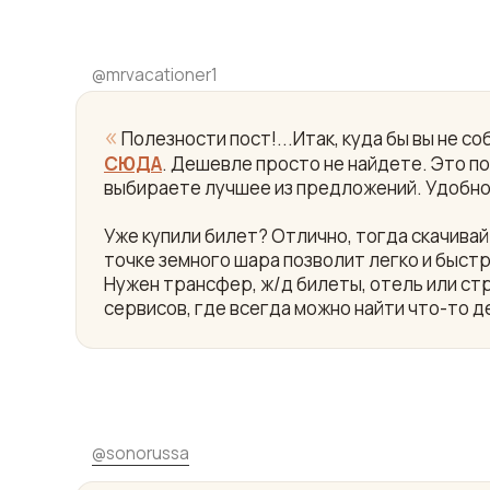
@
mrvacationer1
«
Полезности пост!...Итак, куда бы вы не 
СЮДА
. Дешевле просто не найдете. Это пои
выбираете лучшее из предложений. Удобно
Уже купили билет? Отлично, тогда скачив
точке земного шара позволит легко и быст
Нужен трансфер, ж/д билеты, отель или ст
сервисов, где всегда можно найти что-то д
@
sonorussa