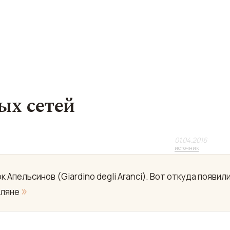
ых сетей
01.04.2016
источник
 Апельсинов (Giardino degli Aranci). Вот откуда появил
»
мляне