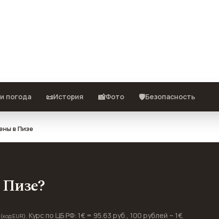
pple, развлечения и проезд в
ях пересчитаны из местной валюты
📜
📸
🛡️
и погода
История
Фото
Безопасность
ены в Пизе
в Пизе?
€
. Курс по ЦБ РФ: 1€ = 95.63 руб., 100 рублей ~ 1€.
(код EUR)