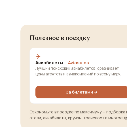
Полезное в поездку
✈️
Авиабилеты —
Aviasales
Лучший поисковик авиабилетов: сравнивает
цены агентств и авиакомпаний по всему миру.
За билетами →
Сэкономьте в поездке по максимуму — подборка 
отели, авиабилеты, круизы, транспорт и многое д