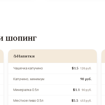
 и шопинг
Напитки
☕
$1.5
Чашечка капучино
126 руб.
90 руб.
Капучино, минимум
$1.1
Минералка 0.5л
90 руб.
$5.5
Местное пиво 0.5л
453 руб.