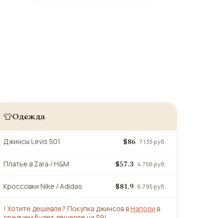
Одежда
👕
$86
Джинсы Levis 501
7 135 руб.
$57.3
Платье в Zara / H&M
4 756 руб.
$81.9
Кроссовки Nike / Adidas
6 795 руб.
!
Хотите дешевле? Покупка джинсов в
Наполи
в
среднем будет дешевле на $9!