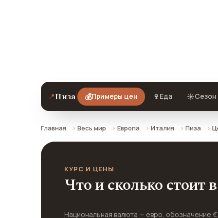
Примеры цен на еду, кафе, технику A
Пизе на 2026 год. Все цены в рубл
по курсу ЦБ РФ.
Пиза
📍
💰
🍷
☀️
Примеры цен
Еда
Сезон 
Главная
Весь мир
Европа
Италия
Пиза
Ц
КУРС И ЦЕНЫ
Что и сколько стоит 
Национальная валюта — евро, обозначение 