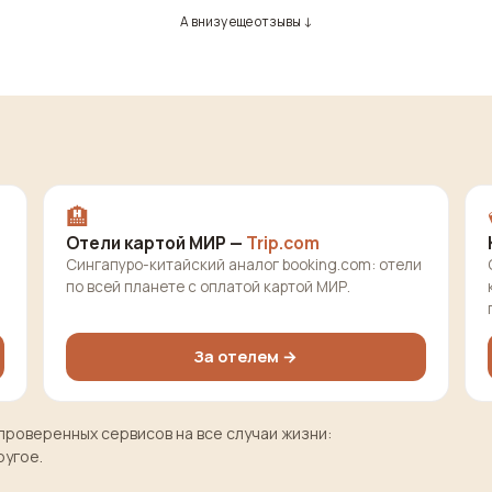
А внизу еще отзывы ↓
🏨
Отели картой МИР —
Trip.com
Сингапуро-китайский аналог booking.com: отели
по всей планете с оплатой картой МИР.
За отелем →
проверенных сервисов на все случаи жизни:
ругое.