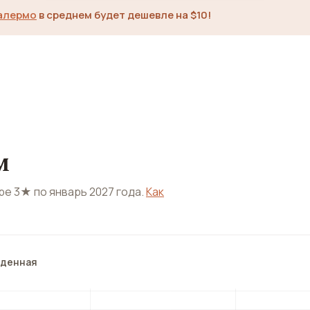
алермо
в среднем будет дешевле на $10!
м
ере 3★ по январь 2027 года.
Как
йденная