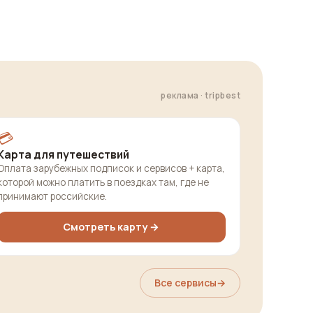
реклама · tripbest
💳
Карта для путешествий
Оплата зарубежных подписок и сервисов + карта,
которой можно платить в поездках там, где не
принимают российские.
Смотреть карту →
Все сервисы
→