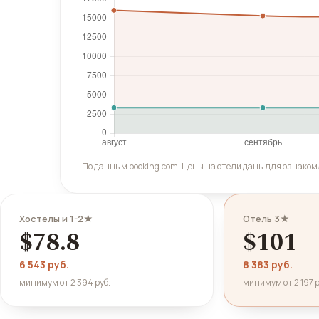
По данным booking.com. Цены на отели даны для ознакомл
Хостелы и 1-2★
Отель 3★
$78.8
$101
6 543 руб.
8 383 руб.
минимум от 2 394 руб.
минимум от 2 197 р