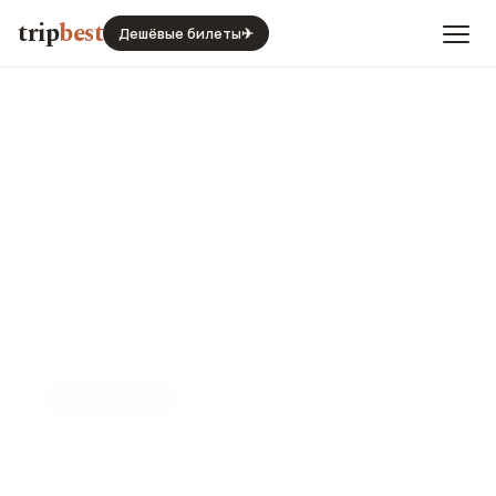
trip
best
Дешёвые билеты
✈
📍
ПЛОЩАДЬ
Площадь Данте Алигьери