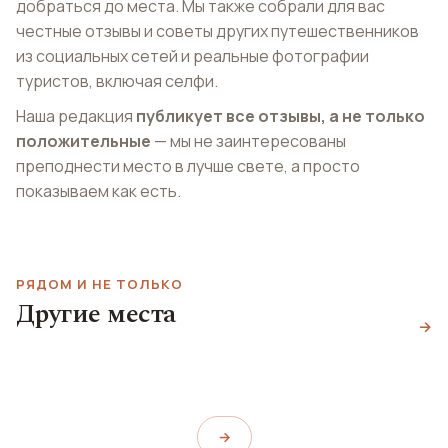
добраться до места. Мы также собрали для вас
честные отзывы и советы других путешественников
из социальных сетей и реальные фотографии
туристов, включая селфи.
Наша редакция
публикует все отзывы, а не только
положительные
— мы не заинтересованы
преподнести место в лучше свете, а просто
показываем как есть.
РЯДОМ И НЕ ТОЛЬКО
Другие места
Пьяцца Витторио
Музей синопий
Пизанская Башня
→
Эмануэле II
Museo delle Sinopie
Torre di Pisa
Piazza Vittorio Emanuele II
→