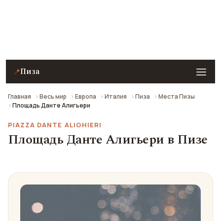
Площадь Данте Алигьери в Пизе — описание,
фото, отзывы и как добраться.
Пиза
📍
Главная
Весь мир
Европа
Италия
Пиза
Места Пизы
Площадь Данте Алигьери
PIAZZA DANTE ALIGHIERI
Площадь Данте Алигьери в Пизе