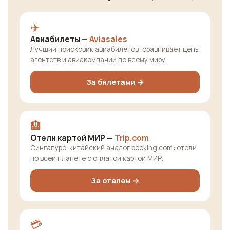
✈️
Авиабилеты —
Aviasales
Лучший поисковик авиабилетов: сравнивает цены
агентств и авиакомпаний по всему миру.
За билетами →
🏨
Отели картой МИР —
Trip.com
Сингапуро-китайский аналог booking.com: отели
по всей планете с оплатой картой МИР.
За отелем →
💳