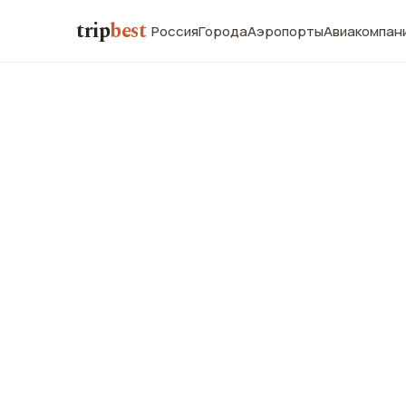
trip
best
Россия
Города
Аэропорты
Авиакомпан