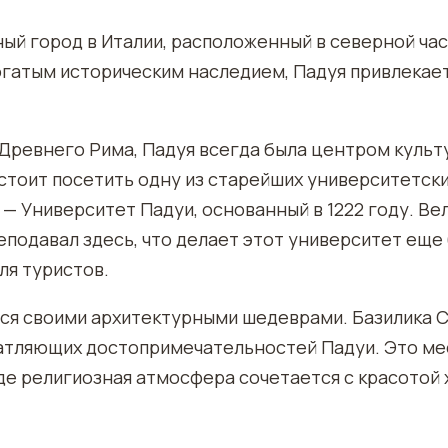
ый город в Италии, расположенный в северной час
гатым историческим наследием, Падуя привлекает
Древнего Рима, Падуя всегда была центром культ
стоит посетить одну из старейших университетск
 — Университет Падуи, основанный в 1222 году. Ве
еподавал здесь, что делает этот университет еще
ля туристов.
тся своими архитектурными шедеврами. Базилика 
чатляющих достопримечательностей Падуи. Это ме
где религиозная атмосфера сочетается с красотой