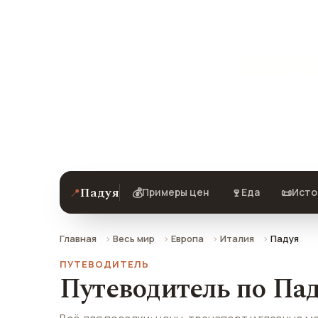
Падуя
Италия
Виз
Цены, погода, транспорт и главные 
отзывами туристов.
Падуя
📍
💰
🍷
📜
Примеры цен
Еда
Исто
Главная
Весь мир
Европа
Италия
Падуя
ПУТЕВОДИТЕЛЬ
Путеводитель по Па