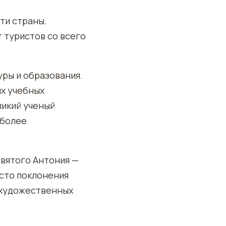
ти страны.
 туристов со всего
уры и образования.
их учебных
ликий ученый
 более
Святого Антония —
сто поклонения
 художественных