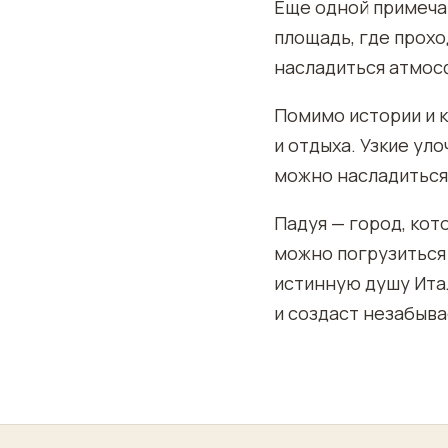
Еще одной примеча
площадь, где прохо
насладиться атмосф
Помимо истории и 
и отдыха. Узкие ул
можно насладиться
Падуя — город, ко
можно погрузиться 
истинную душу Итал
и создаст незабыв