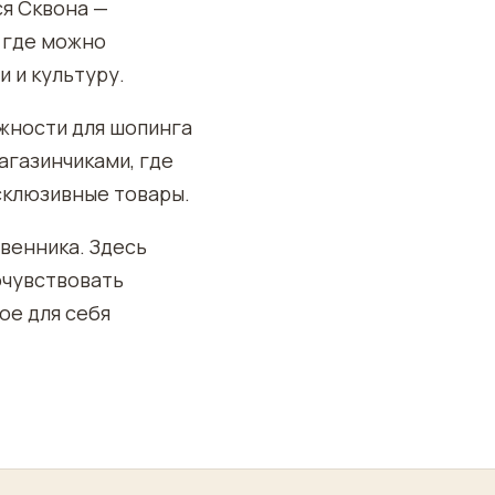
я Сквона —
, где можно
 и культуру.
жности для шопинга
агазинчиками, где
склюзивные товары.
венника. Здесь
очувствовать
ое для себя