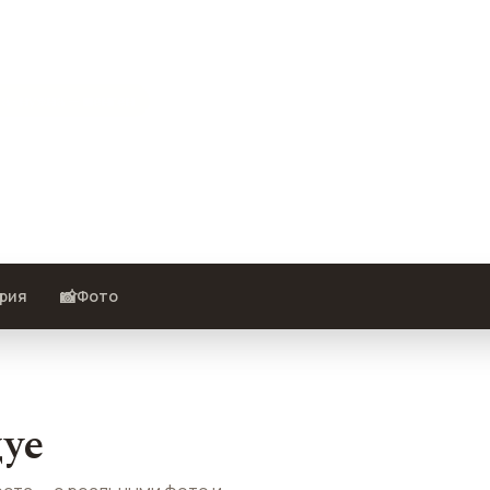
а · нужна — шенген
места — с реальными фото и
📸
рия
Фото
дуе