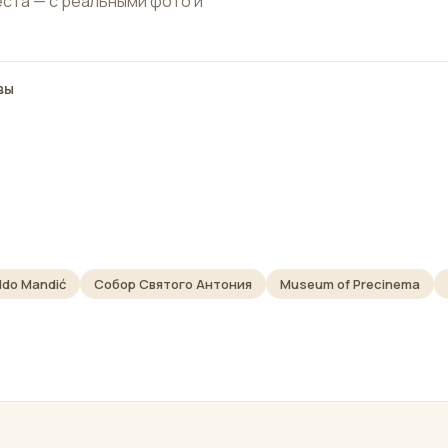
еста — с реальными фото и
вы
ldo Mandić
Собор Святого Антония
Museum of Precinema