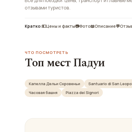
Всё для поездки: цены, транспорт и главные м
отзывами туристов.
Кратко:
💵
Цены и факты
📷
Фото
📖
Описание
💬
Отзы
ЧТО ПОСМОТРЕТЬ
Топ мест Падуи
Капелла Дельи Скровеньи
Santuario di San Leopo
Часовая башня
Piazza dei Signori