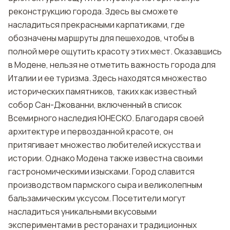
реконструкцию города. Здесь вы сможете
насладиться прекрасными карпатиками, где
обозначены маршруты для пешеходов, чтобы в
полной мере ощутить красоту этих мест. Оказавшись
в Модене, нельзя не отметить важность города для
Италии и ее туризма. Здесь находятся множество
исторических памятников, таких как известный
собор Сан-Джованни, включенный в список
Всемирного наследия ЮНЕСКО. Благодаря своей
архитектуре и первозданной красоте, он
притягивает множество любителей искусства и
истории. Однако Модена также известна своими
гастрономическими изысками. Город славится
производством пармского сыра и великолепным
бальзамическим уксусом. Посетители могут
насладиться уникальными вкусовыми
экспериментами в ресторанах и традиционных