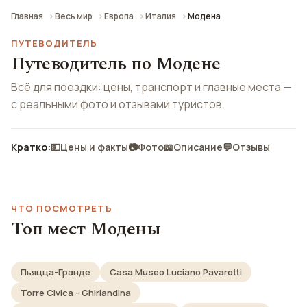
Главная
Весь мир
Европа
Италия
Модена
ПУТЕВОДИТЕЛЬ
Путеводитель по Модене
Всё для поездки: цены, транспорт и главные места —
с реальными фото и отзывами туристов.
Кратко:
💵
Цены и факты
📷
Фото
📖
Описание
💬
Отзывы
ЧТО ПОСМОТРЕТЬ
Топ мест Модены
Пьяцца-Гранде
Casa Museo Luciano Pavarotti
Torre Civica - Ghirlandina