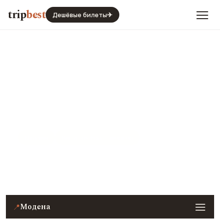
trip
best
Дешёвые билеты
✈
Модена
Италия
Виза · нужна — шенген
Цены, погода, транспорт и главные места — с
реальными фото и отзывами туристов.
Модена
📍