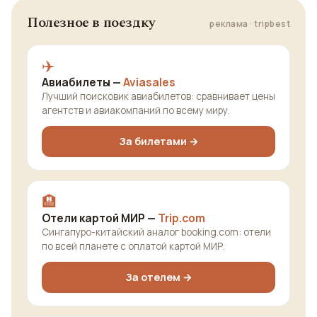
Полезное в поездку
реклама · tripbest
✈️
Авиабилеты —
Aviasales
Лучший поисковик авиабилетов: сравнивает цены
агентств и авиакомпаний по всему миру.
За билетами →
🏨
Отели картой МИР —
Trip.com
Сингапуро-китайский аналог booking.com: отели
по всей планете с оплатой картой МИР.
За отелем →