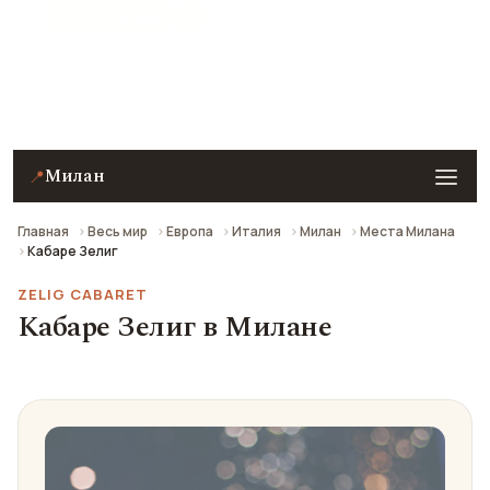
★ 8.3 рейтинг
Кабаре Зелиг в Милане — описание, фото, отзывы
и как добраться.
Милан
📍
Главная
Весь мир
Европа
Италия
Милан
Места Милана
Кабаре Зелиг
ZELIG CABARET
Кабаре Зелиг в Милане