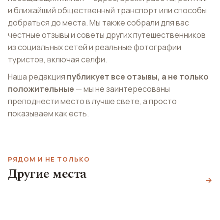
и ближайший общественный транспорт или способы
добраться до места. Мы также собрали для вас
честные отзывы и советы других путешественников
из социальных сетей и реальные фотографии
туристов, включая селфи.
Наша редакция
публикует все отзывы, а не только
положительные
— мы не заинтересованы
преподнести место в лучше свете, а просто
показываем как есть.
РЯДОМ И НЕ ТОЛЬКО
Монументальное
Другие места
Фреска Тайная
кладбище
Бар Terrazza Aperol
→
вечеря
Cimitero Monumentale
Terrazza Aperol
Museo Cenacolo Vinciano