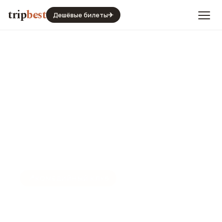
trip
best
Дешёвые билеты
✈
📍
КОМЕДИЙНЫЙ КЛУБ
Кабаре Зелиг