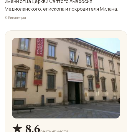
имени отца церкви Святого Амвросия
Медиоланского, епископа и покровителя Милана.
© Википедия
★ 8.6
рейтинг места