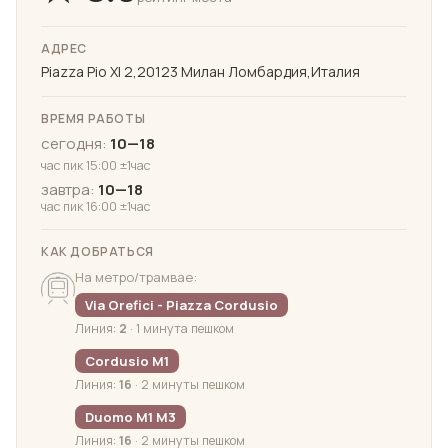
АДРЕС
Piazza Pio XI 2,20123 Милан Ломбардия,Италия
ВРЕМЯ РАБОТЫ
сегодня:
10—18
час пик 15:00 ±1час
завтра:
10—18
час пик 16:00 ±1час
КАК ДОБРАТЬСЯ
На метро/трамвае:
Via Orefici - Piazza Cordusio
Линия:
2
· 1 минута пешком
Cordusio M1
Линия:
16
· 2 минуты пешком
Duomo M1 M3
Линия:
16
· 2 минуты пешком