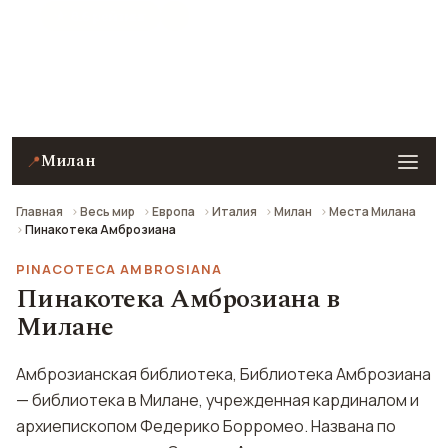
★ 8.6 рейтинг
Пинакотека Амброзиана в Милане — описание,
фото, отзывы и как добраться.
Милан
📍
Главная
Весь мир
Европа
Италия
Милан
Места Милана
Пинакотека Амброзиана
PINACOTECA AMBROSIANA
Пинакотека Амброзиана в
Милане
Амброзианская библиотека, Библиотека Амброзиана
— библиотека в Милане, учрежденная кардиналом и
архиепископом Федерико Борромео. Названа по