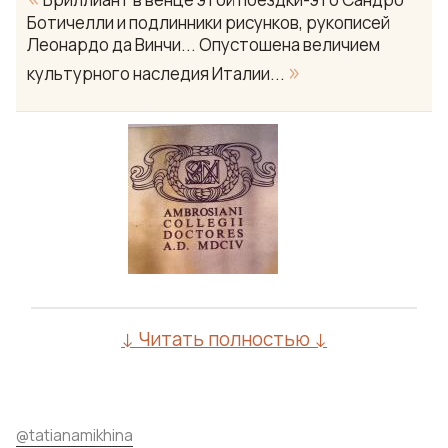
Ботичелли и подлинники рисунков, рукописей
Леонардо да Винчи... Опустошена величием
Yo
»
культурного наследия Италии...
↓ Читать полностью ↓
@
tatianamikhina