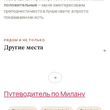
положительные
— мы не заинтересованы
преподнести место в лучше свете, а просто
показываем как есть.
Церковь Сан-
РЯДОМ И НЕ ТОЛЬКО
Маурицио-аль-
Другие места
Монастеро-Маджоре
Birrificio Lambrate: il
Площадь Фонтана
→
San Maurizio al Monastero
pub
Maggiore
Piazza Fontana
Birrificio Lambrate: il pub
→
Путеводитель по Милану