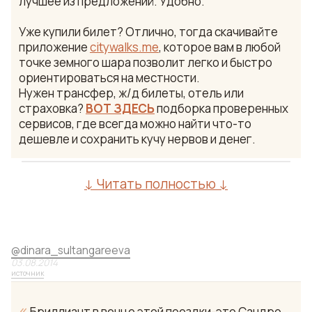
лучшее из предложений. Удобно.
Уже купили билет? Отлично, тогда скачивайте
приложение
citywalks.me
, которое вам в любой
точке земного шара позволит легко и быстро
ориентироваться на местности.
Нужен трансфер, ж/д билеты, отель или
страховка?
ВОТ ЗДЕСЬ
подборка проверенных
сервисов, где всегда можно найти что-то
дешевле и сохранить кучу нервов и денег.
↓ Читать полностью ↓
@
dinara_sultangareeva
03.08.2014
источник
«
Бриллиант в венце этой поездки-это Сандро