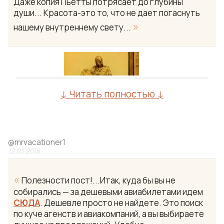
Даже копия Пьетты потрясает до глубины
души... Красота-это то, что не дает погаснуть
»
нашему внутреннему свету...
↓ Читать полностью ↓
@
mrvacationer1
12.03.2018
«
Полезности пост!...Итак, куда бы вы не
собирались — за дешевыми авиабилетами идем
СЮДА
. Дешевле просто не найдете. Это поиск
по куче агенств и авиакомпаний, а вы выбираете