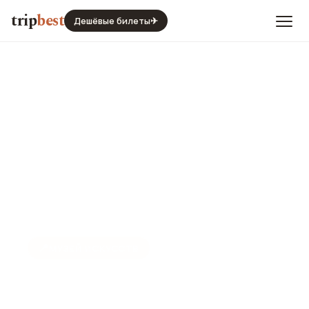
trip
best
Дешёвые билеты
✈
📍
МУЗЕЙ ИСКУССТВ
Пинакотека Амброзиана