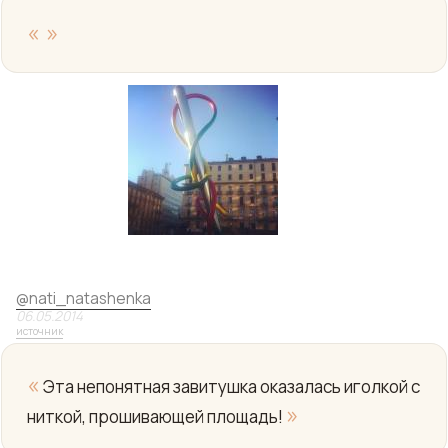
«
»
Yo
@
nati_natashenka
06.05.2014
источник
«
Эта непонятная завитушка оказалась иголкой с
»
ниткой, прошивающей площадь!