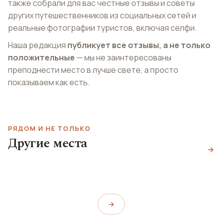
также собрали для вас честные отзывы и советы
других путешественников из социальных сетей и
реальные фотографии туристов, включая селфи.
Наша редакция
публикует все отзывы, а не только
положительные
— мы не заинтересованы
преподнести место в лучше свете, а просто
показываем как есть.
Галерея
РЯДОМ И НЕ ТОЛЬКО
современного
Другие места
Площадь Кайроли
искусства
→
Площадь Миссори
Largo Cairoli
Galleria d'Arte Moderna
Piazza Missori
→