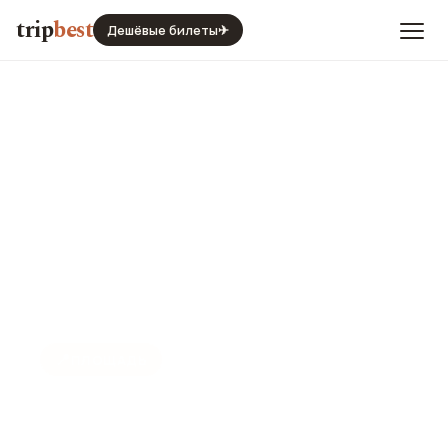
trip
best
Дешёвые билеты
✈
📍
ПЛОЩАДЬ
Площадь Луиджи
Кадорна