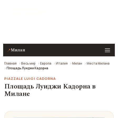
★ 8.9 рейтинг
Площадь Луиджи Кадорна в Милане — описание,
фото, отзывы и как добраться.
Милан
📍
Главная
Весь мир
Европа
Италия
Милан
Места Милана
Площадь Луиджи Кадорна
PIAZZALE LUIGI CADORNA
Площадь Луиджи Кадорна в
Милане