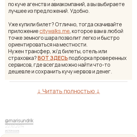
по куче агенств и авиакомпаний, а вы выбираете
лучшее из предложений. Удобно.
Уже купили билет? Отлично, тогда скачивайте
приложение
citywalks.me
, которое вам в любой
точке земного шара позволит легко и быстро
ориентироваться на местности.
Нужен трансфер, ж/д билеты, отель или
страховка?
ВОТ ЗДЕСЬ
подборка проверенных
сервисов, где всегда можно найти что-то
дешевле и сохранить кучу нервов и денег.
↓ Читать полностью ↓
@
marisundrik
22.10.2014
источник