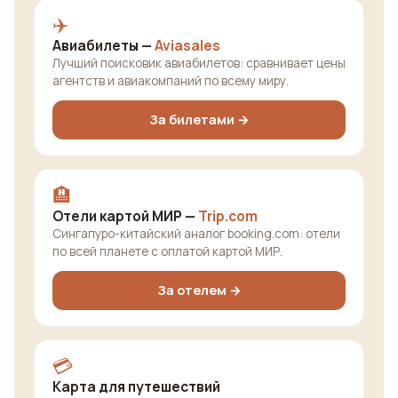
✈️
Авиабилеты —
Aviasales
Лучший поисковик авиабилетов: сравнивает цены
агентств и авиакомпаний по всему миру.
За билетами →
🏨
Отели картой МИР —
Trip.com
Сингапуро-китайский аналог booking.com: отели
по всей планете с оплатой картой МИР.
За отелем →
💳
Карта для путешествий