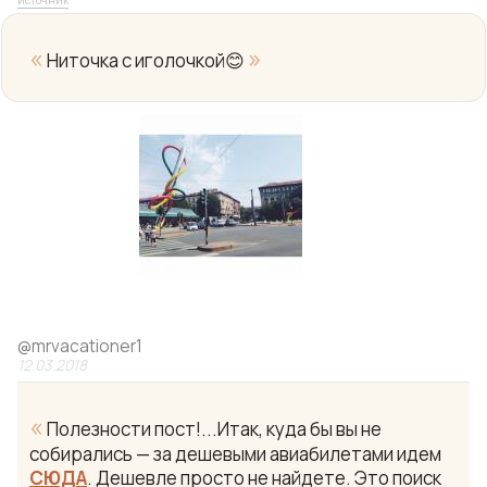
«
»
Ниточка с иголочкой😊
@
mrvacationer1
12.03.2018
«
Полезности пост!...Итак, куда бы вы не
собирались — за дешевыми авиабилетами идем
СЮДА
. Дешевле просто не найдете. Это поиск