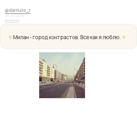
@
darriuss_r
15.03.2014
источник
«
»
Милан - город контрастов. Все как я люблю.