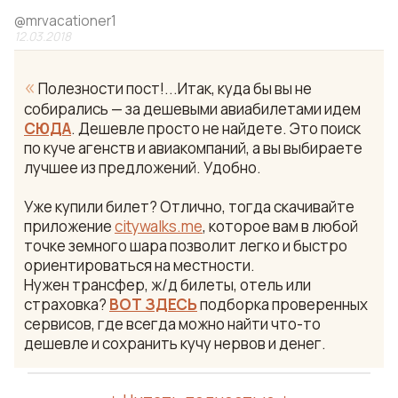
@
mrvacationer1
12.03.2018
«
Полезности пост!...Итак, куда бы вы не
собирались — за дешевыми авиабилетами идем
СЮДА
. Дешевле просто не найдете. Это поиск
по куче агенств и авиакомпаний, а вы выбираете
лучшее из предложений. Удобно.
Уже купили билет? Отлично, тогда скачивайте
приложение
citywalks.me
, которое вам в любой
точке земного шара позволит легко и быстро
ориентироваться на местности.
Нужен трансфер, ж/д билеты, отель или
страховка?
ВОТ ЗДЕСЬ
подборка проверенных
сервисов, где всегда можно найти что-то
дешевле и сохранить кучу нервов и денег.