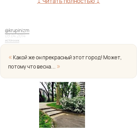
↓ Читать полностью ↓
@
krupinizm
03.04.2014
источник
«
Какой же он прекрасный этот город! Может,
»
потому что весна...
Yo