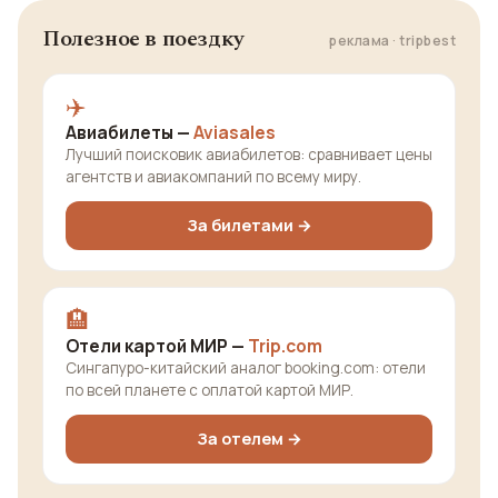
Полезное в поездку
реклама · tripbest
✈️
Авиабилеты —
Aviasales
Лучший поисковик авиабилетов: сравнивает цены
агентств и авиакомпаний по всему миру.
За билетами →
🏨
Отели картой МИР —
Trip.com
Сингапуро-китайский аналог booking.com: отели
по всей планете с оплатой картой МИР.
За отелем →