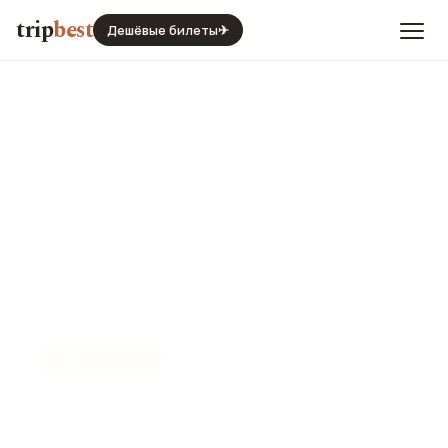
trip
best
Дешёвые билеты
✈
📍
ПЛОЩАДЬ
Площадь Республики