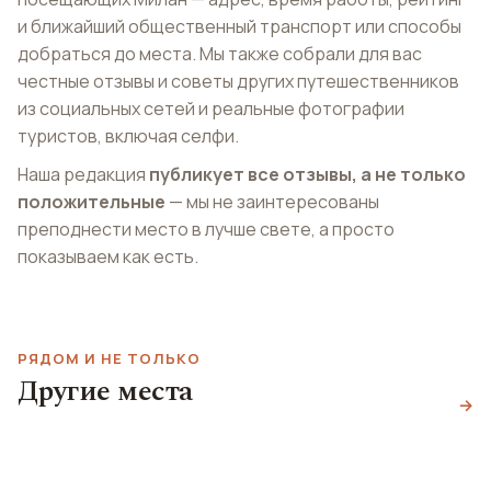
и ближайший общественный транспорт или способы
добраться до места. Мы также собрали для вас
честные отзывы и советы других путешественников
из социальных сетей и реальные фотографии
туристов, включая селфи.
Наша редакция
публикует все отзывы, а не только
положительные
— мы не заинтересованы
преподнести место в лучше свете, а просто
показываем как есть.
Галерея
РЯДОМ И НЕ ТОЛЬКО
современного
Другие места
Ночной клуб Old
Замок Сфорца
искусства
→
Fashion Cafè
Castello Sforzesco
Galleria d'Arte Moderna
Old Fashion Cafè