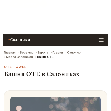
★ 8.2 рейтинг
Башня OTE в Салониках — описание, фото, отзывы
и как добраться.
Салоники
📍
Главная
Весь мир
Европа
Греция
Салоники
Места Салоников
Башня OTE
OTE TOWER
Башня OTE в Салониках