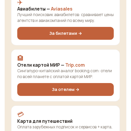
✈️
Авиабилеты —
Aviasales
Лучший поисковик авиабилетов: сравнивает цены
агентств и авиакомпаний по всему миру.
За билетами →
🏨
Отели картой МИР —
Trip.com
Сингапуро-китайский аналог booking.com: отели
по всей планете с оплатой картой МИР.
За отелем →
💳
Карта для путешествий
Оплата зарубежных подписок и сервисов + карта,