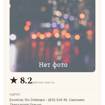
★ 8.2
рейтинг места
АДРЕС
Εγνατίας 154 (Helexpo - ΔΕΘ),546 36, Салоники
Thessaloniki,Греция