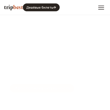
trip
best
Дешёвые билеты
✈
📍
ДОСТОПРИМЕЧАТЕЛЬНОСТЬ
Башня OTE