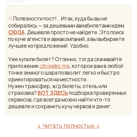
12.03.2018
«
Полезности пост!...Итак, куда бы вы не
собирались — за дешевыми авиабилетами идем
СЮДА
. Дешевле просто не найдете. Это поиск
по куче агенств и авиакомпаний, а вы выбираете
лучшее из предложений. Удобно.
Уже купили билет? Отлично, тогда скачивайте
приложение
citywalks.me
, которое вам в любой
точке земного шара позволит легко и быстро
ориентироваться на местности.
Нужен трансфер, ж/д билеты, отель или
страховка?
ВОТ ЗДЕСЬ
подборка проверенных
сервисов, где всегда можно найти что-то
дешевле и сохранить кучу нервов и денег.
↓ Читать полностью ↓