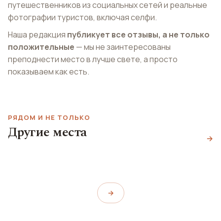
путешественников из социальных сетей и реальные
фотографии туристов, включая селфи.
Наша редакция
публикует все отзывы, а не только
положительные
— мы не заинтересованы
преподнести место в лучше свете, а просто
показываем как есть.
РЯДОМ И НЕ ТОЛЬКО
Базилика Святого
Другие места
Димитрия
Пляж Посейдонио
→
Элефтериас
Agios Dimitrios
Poseidonio Beach
Eleftherias Square
→