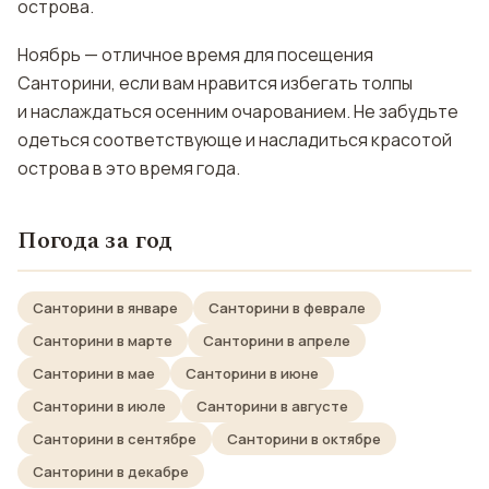
острова.
Ноябрь — отличное время для посещения
Санторини, если вам нравится избегать толпы
и наслаждаться осенним очарованием. Не забудьте
одеться соответствующе и насладиться красотой
острова в это время года.
Погода за год
Санторини в январе
Санторини в феврале
Санторини в марте
Санторини в апреле
Санторини в мае
Санторини в июне
Санторини в июле
Санторини в августе
Санторини в сентябре
Санторини в октябре
Санторини в декабре