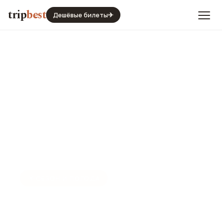
trip
best
Дешёвые билеты
✈
☀️
СЕЗОН И ПОГОДА
Санторини в ноябре