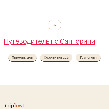
Пляж Камари
Nea Kameni
Koloumpos Beach
Kamari Beach
→
Путеводитель по Санторини
Примеры цен
Сезон и погода
Транспорт
trip
best