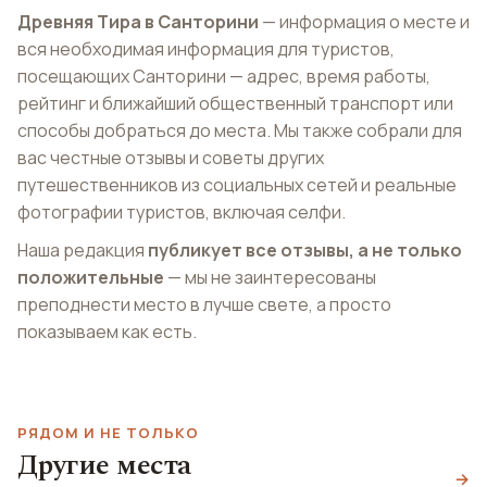
Древняя Тира в Санторини
— информация о месте и
вся необходимая информация для туристов,
посещающих Санторини — адрес, время работы,
рейтинг и ближайший общественный транспорт или
способы добраться до места. Мы также собрали для
вас честные отзывы и советы других
путешественников из социальных сетей и реальные
фотографии туристов, включая селфи.
Наша редакция
публикует все отзывы, а не только
положительные
— мы не заинтересованы
преподнести место в лучше свете, а просто
показываем как есть.
РЯДОМ И НЕ ТОЛЬКО
Другие места
Неа-Камени
Колоумпос
→