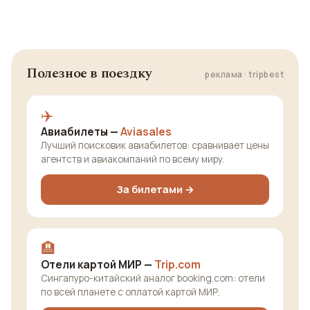
Полезное в поездку
реклама · tripbest
✈️
Авиабилеты —
Aviasales
Лучший поисковик авиабилетов: сравнивает цены
агентств и авиакомпаний по всему миру.
За билетами →
🏨
Отели картой МИР —
Trip.com
Сингапуро-китайский аналог booking.com: отели
по всей планете с оплатой картой МИР.