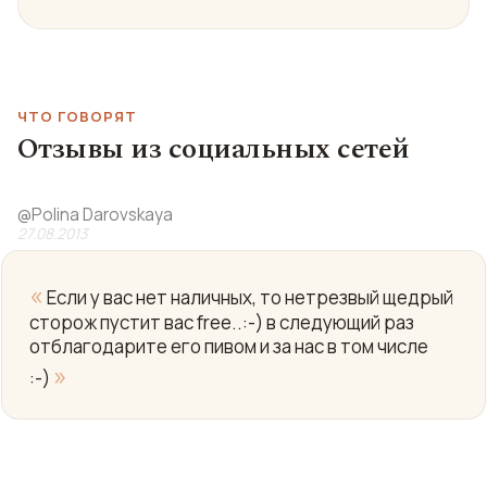
ЧТО ГОВОРЯТ
Отзывы из социальных сетей
@
Polina Darovskaya
27.08.2013
«
Если у вас нет наличных, то нетрезвый щедрый
сторож пустит вас free..:-) в следующий раз
отблагодарите его пивом и за нас в том числе
»
:-)