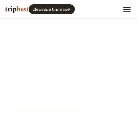
trip
best
Дешёвые билеты
✈
📍
ИСТОРИЧЕСКОЕ МЕСТО
Древняя Тира