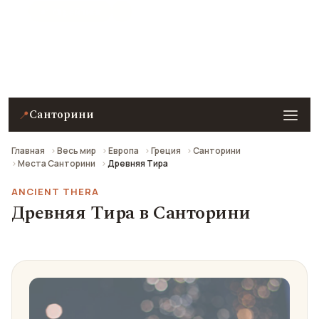
★ 7.1 рейтинг
Древняя Тира в Санторини — описание, фото,
отзывы и как добраться.
Санторини
📍
Главная
Весь мир
Европа
Греция
Санторини
Места Санторини
Древняя Тира
ANCIENT THERA
Древняя Тира в Санторини