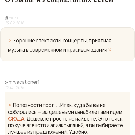
@
Eirini
15.02.2016
«
Хорошие спектакли, концерты, приятная
»
музыка в современном и красивом здании
@
mrvacationer1
12.03.2018
«
Полезности пост!...Итак, куда бы вы не
собирались — за дешевыми авиабилетами идем
СЮДА
. Дешевле просто не найдете. Это поиск
по куче агенств и авиакомпаний, а вы выбираете
лучшее из предложений. Удобно.