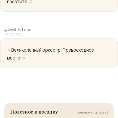
»
посетите!
Yo
@
Vasilios Lena
01.06.2013
«
Великолепный оркестр! Превосходное
»
место!
Полезное в поездку
реклама · tripbest