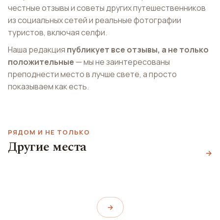
честные отзывы и советы других путешественников
из социальных сетей и реальные фотографии
туристов, включая селфи.
Наша редакция
публикует все отзывы, а не только
положительные
— мы не заинтересованы
преподнести место в лучше свете, а просто
показываем как есть.
РЯДОМ И НЕ ТОЛЬКО
Парк развлечений
Другие места
Греческий парламент
Allou!
→
Римская агора
Hellenic Parliament
Allou! Fun Park
Roman Agora
→