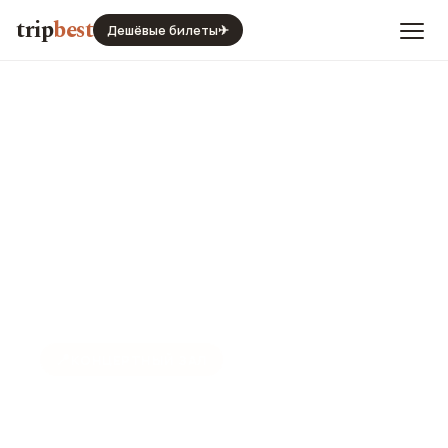
trip
best
Дешёвые билеты
✈
📍
КОНЦЕРТНЫЙ ЗАЛ
Концертный зал Афин