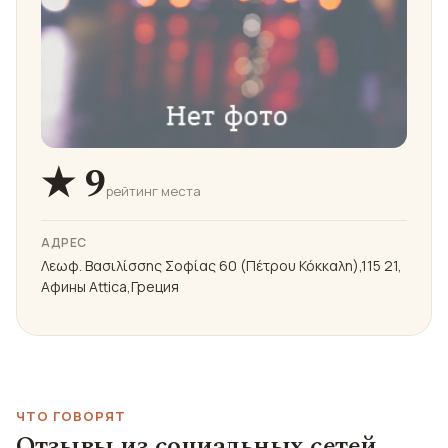
★ 9
рейтинг места
АДРЕС
Λεωφ. Βασιλίσσης Σοφίας 60 (Πέτρου Κόκκαλη),115 21,
Афины Attica,Греция
ЧТО ГОВОРЯТ
Отзывы из социальных сетей