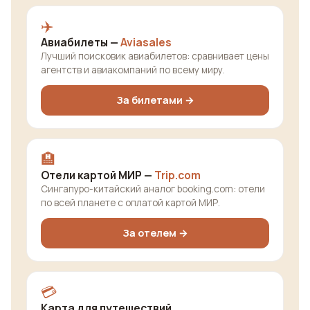
✈️
Авиабилеты —
Aviasales
Лучший поисковик авиабилетов: сравнивает цены
агентств и авиакомпаний по всему миру.
За билетами →
🏨
Отели картой МИР —
Trip.com
Сингапуро-китайский аналог booking.com: отели
по всей планете с оплатой картой МИР.
За отелем →
💳
Карта для путешествий