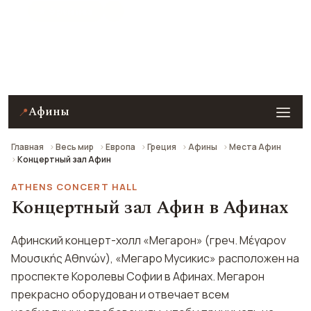
★ 9 рейтинг
Концертный зал Афин в Афинах — описание, фото,
отзывы и как добраться.
Афины
📍
Главная
Весь мир
Европа
Греция
Афины
Места Афин
Концертный зал Афин
ATHENS CONCERT HALL
Концертный зал Афин в Афинах
Афинский концерт-холл «Мегарон» (греч. Μέγαρον
Μουσικής Αθηνών), «Мегаро Мусикис» расположен на
проспекте Королевы Софии в Афинах. Мегарон
прекрасно оборудован и отвечает всем