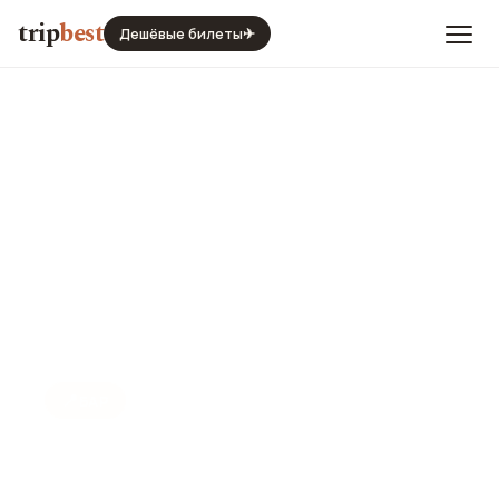
trip
best
Дешёвые билеты
✈
📍
БАР
Theresa Bar