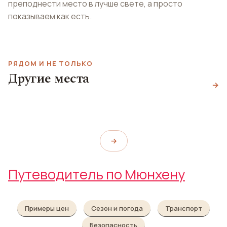
преподнести место в лучше свете, а просто
показываем как есть.
РЯДОМ И НЕ ТОЛЬКО
Термальный
Другие места
Парк Вестпарк
комплекс Эрдинг
→
Зендлингские ворота
Westpark
Therme Erding
Sendlinger Tor
→
Путеводитель по Мюнхену
Примеры цен
Сезон и погода
Транспорт
Безопасность