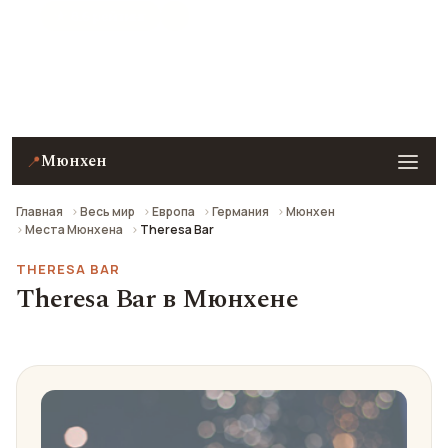
★ 8.6 рейтинг
Theresa Bar в Мюнхене — описание, фото, отзывы
и как добраться.
Мюнхен
📍
Главная
Весь мир
Европа
Германия
Мюнхен
Места Мюнхена
Theresa Bar
THERESA BAR
Theresa Bar в Мюнхене