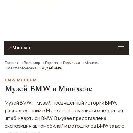
★ 9.4 рейтинг
Музей BMW в Мюнхене — описание, фото, отзывы и
как добраться.
Мюнхен
📍
Главная
Весь мир
Европа
Германия
Мюнхен
Места Мюнхена
Музей BMW
BMW MUSEUM
Музей BMW в Мюнхене
Музей BMW — музей, посвящённый истории BMW,
расположенный в Мюнхене, Германия возле здания
штаб-квартиры BMW. В музее представлена
экспозиция автомобилей и мотоциклов BMW за всю