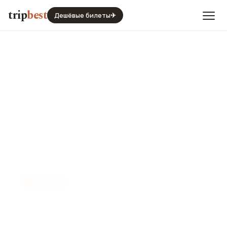
trip
best
Дешёвые билеты
✈
📍
МУЗЕЙ
Музей BMW