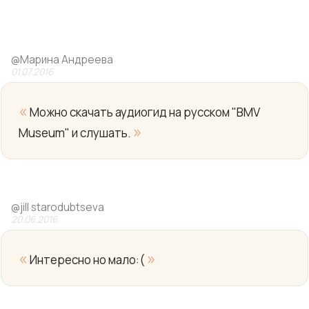
@
Марина Андреева
01.07.2016
«
Можно скачать аудиогид на русском "BMV
»
Museum" и слушать.
Yo
@
jill starodubtseva
20.06.2016
«
»
Интересно но мало:(