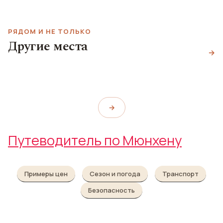
РЯДОМ И НЕ ТОЛЬКО
Другие места
Дом искусства
Азамкирхе
→
Замок Нимфенбург
Haus der Kunst
Asamkirche
Schloss Nymphenburg
→
Путеводитель по Мюнхену
Примеры цен
Сезон и погода
Транспорт
Безопасность