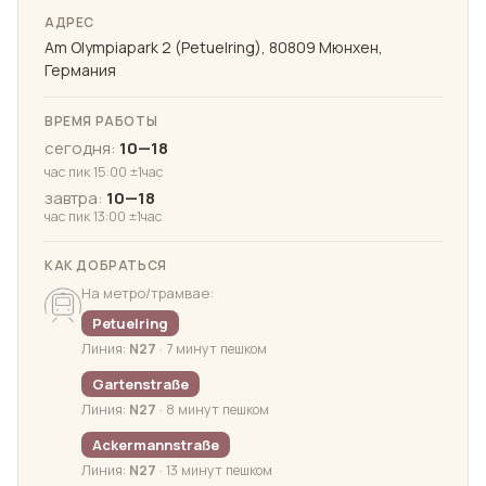
АДРЕС
Am Olympiapark 2 (Petuelring), 80809 Мюнхен,
Германия
ВРЕМЯ РАБОТЫ
сегодня:
10—18
час пик 15:00 ±1час
завтра:
10—18
час пик 13:00 ±1час
КАК ДОБРАТЬСЯ
На метро/трамвае:
Petuelring
Линия:
N27
· 7 минут пешком
Gartenstraße
Линия:
N27
· 8 минут пешком
Ackermannstraße
Линия:
N27
· 13 минут пешком