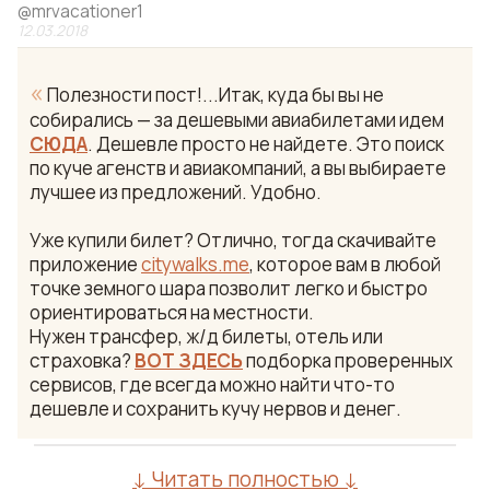
@
mrvacationer1
12.03.2018
«
Полезности пост!...Итак, куда бы вы не
собирались — за дешевыми авиабилетами идем
СЮДА
. Дешевле просто не найдете. Это поиск
по куче агенств и авиакомпаний, а вы выбираете
лучшее из предложений. Удобно.
Уже купили билет? Отлично, тогда скачивайте
приложение
citywalks.me
, которое вам в любой
точке земного шара позволит легко и быстро
ориентироваться на местности.
Нужен трансфер, ж/д билеты, отель или
страховка?
ВОТ ЗДЕСЬ
подборка проверенных
сервисов, где всегда можно найти что-то
дешевле и сохранить кучу нервов и денег.
↓ Читать полностью ↓