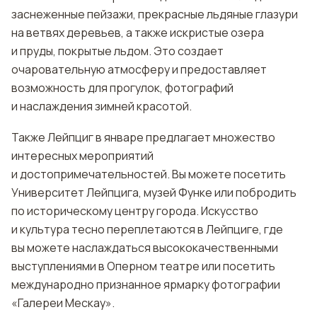
заснеженные пейзажи, прекрасные льдяные глазури
на ветвях деревьев, а также искристые озера
и пруды, покрытые льдом. Это создает
очаровательную атмосферу и предоставляет
возможность для прогулок, фотографий
и наслаждения зимней красотой.
Также Лейпциг в январе предлагает множество
интересных мероприятий
и достопримечательностей. Вы можете посетить
Университет Лейпцига, музей Функе или побродить
по историческому центру города. Искусство
и культура тесно переплетаются в Лейпциге, где
вы можете наслаждаться высококачественными
выступлениями в Оперном театре или посетить
международно признанное ярмарку фотографии
«Галереи Мескау».