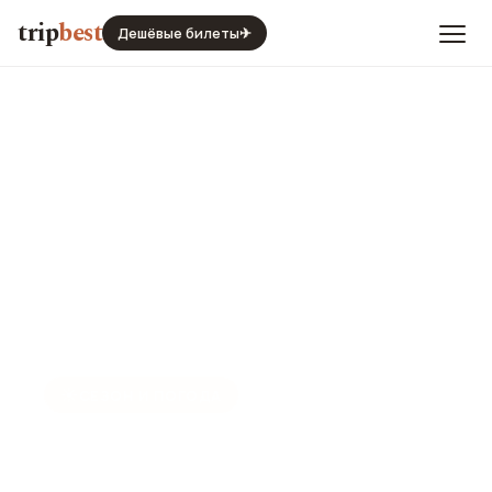
trip
best
Дешёвые билеты
✈
☀️
СЕЗОН И ПОГОДА
Лейпциг в январе