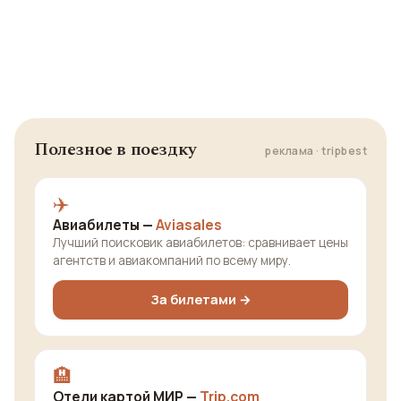
Полезное в поездку
реклама · tripbest
✈️
Авиабилеты —
Aviasales
Лучший поисковик авиабилетов: сравнивает цены
агентств и авиакомпаний по всему миру.
За билетами →
🏨
Отели картой МИР —
Trip.com