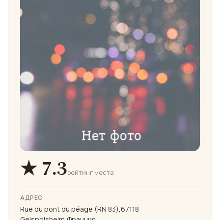
★ 7.3
рейтинг места
АДРЕС
Rue du pont du péage (RN 83),67118
Geispolsheim,Франция