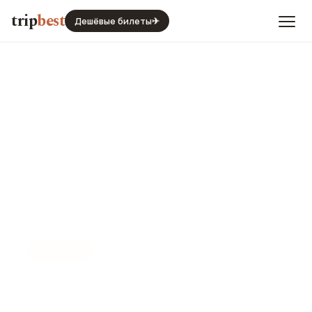
trip
best
Дешёвые билеты
✈
📍
МУЗЕЙ
Музей шоколада