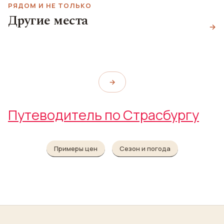
РЯДОМ И НЕ ТОЛЬКО
Другие места
Крытые мосты
Площадь Республики
→
Брогли
Ponts Couverts
Place de la République
Place Broglie
→
Путеводитель по Страсбургу
Примеры цен
Сезон и погода