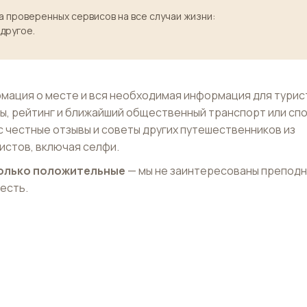
 проверенных сервисов на все случаи жизни:
 другое.
мация о месте и вся необходимая информация для турис
ы, рейтинг и ближайший общественный транспорт или сп
с честные отзывы и советы других путешественников из
истов, включая селфи.
 только положительные
— мы не заинтересованы препод
 есть.
iserie
Брогли
Place Broglie