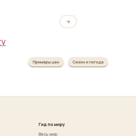
→
гу
Примеры цен
Сезон и погода
Гид по миру
Весь мир