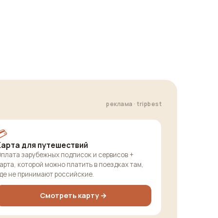
реклама · tripbest
💳
Карта для путешествий
плата зарубежных подписок и сервисов +
арта, которой можно платить в поездках там,
де не принимают российские.
Смотреть карту →