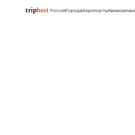
trip
best
Россия
Города
Аэропорты
Авиакомпан
📍
ПАРК
Ле Жардин д