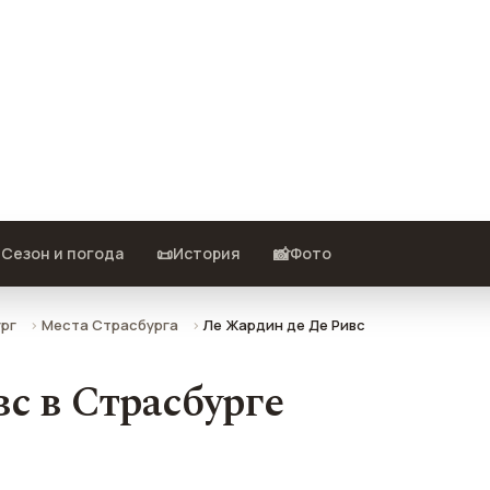
— описание, фото, отзывы и как
️
📜
📸
Сезон и погода
История
Фото
рг
Места Страсбурга
Ле Жардин де Де Ривс
с в Страсбурге