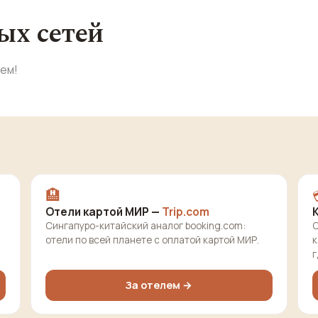
ых сетей
аем!
🏨
Отели картой МИР —
Trip.com
Сингапуро-китайский аналог booking.com:
О
отели по всей планете с оплатой картой МИР.
к
г
За отелем →