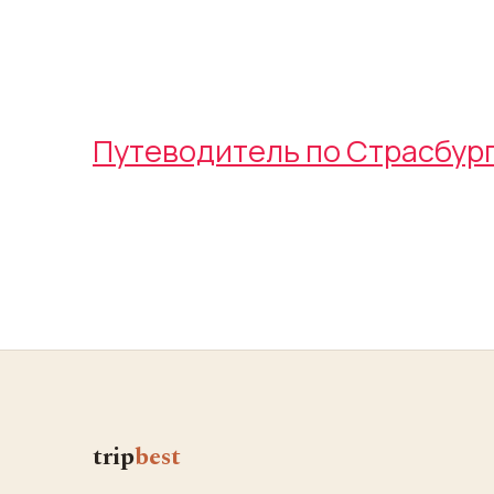
Путеводитель по Страсбур
trip
best