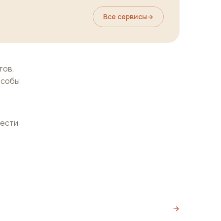
Все сервисы
→
тов,
особы
нести
→