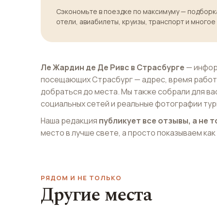
Сэкономьте в поездке по максимуму — подборка
отели, авиабилеты, круизы, транспорт и многое
Ле Жардин де Де Ривс в Страсбурге
— инфор
посещающих Страсбург — адрес, время работ
добраться до места. Мы также собрали для ва
социальных сетей и реальные фотографии тур
Наша редакция
публикует все отзывы, а не
место в лучше свете, а просто показываем как
РЯДОМ И НЕ ТОЛЬКО
Другие места
Соборная Площадь
Галерея PopArt
Place de la Cathédrale
La PopArtiserie