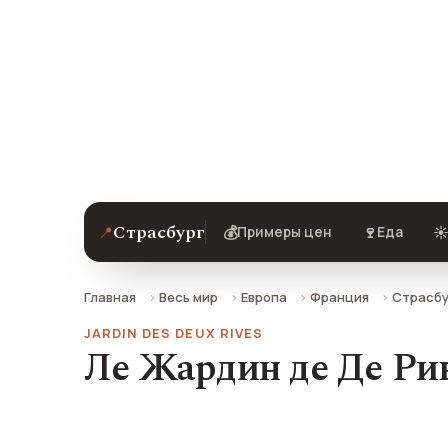
★ 7.8 рейтинг
Ле Жардин де Де Ривс в Страсбурге 
добраться.
Страсбург
📍
💰
🍷
☀
Примеры цен
Еда
Главная
Весь мир
Европа
Франция
Страсбу
JARDIN DES DEUX RIVES
Ле Жардин де Де Рив