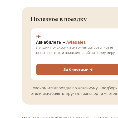
Полезное в поездку
✈️
Авиабилеты —
Aviasales
Лучший поисковик авиабилетов: сравнивает
цены агентств и авиакомпаний по всему миру.
За билетами →
Сэкономьте в поездке по максимуму — подборка
отели, авиабилеты, круизы, транспорт и многое