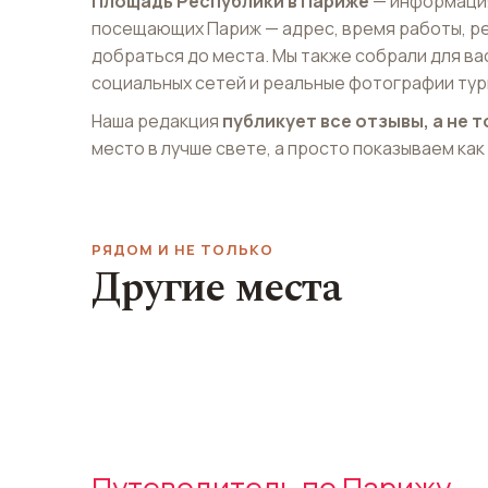
Площадь Республики в Париже
— информация
посещающих Париж — адрес, время работы, р
добраться до места. Мы также собрали для ва
социальных сетей и реальные фотографии тур
Наша редакция
публикует все отзывы, а не
место в лучше свете, а просто показываем как
РЯДОМ И НЕ ТОЛЬКО
Другие места
Последний бар перед
концом света
Большой Дво
Le Dernier Bar avant la Fin du Monde
Grand Palais
Путеводитель по Парижу