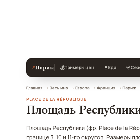
Площадь Республики в Париже — опи
добраться.
Париж
📍
💰
🍷
☀️
Примеры цен
Еда
Сез
Главная
Весь мир
Европа
Франция
Париж
PLACE DE LA RÉPUBLIQUE
Площадь Республики
Площадь Республики (фр. Place de la Ré
границе 3, 10 и 11-го округов. Размеры 