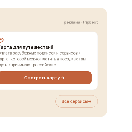
реклама · tripbest
💳
Карта для путешествий
плата зарубежных подписок и сервисов +
арта, которой можно платить в поездках там,
де не принимают российские.
Смотреть карту →
Все сервисы
→