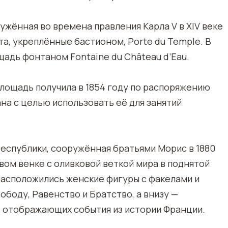
жённая во времена правления Карла V в XIV веке
та, укреплённые бастионом, Porte du Temple. В
щадь фонтаном Fontaine du Château d’Eau.
ощадь получила в 1854 году по распоряжению
на с целью использовать её для занятий
еспублики, сооружённая братьями Морис в 1880
вом венке с оливковой веткой мира в поднятой
 расположились женские фигуры с факелами и
боду, Равенство и Братство, а внизу —
, отображающих события из истории Франции.