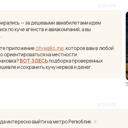
12.03.2018
собирались — за дешевыми авиабилетами идем
ск по куче агенств и авиакомпаний, а вы
.
айте приложение
citywalks.me
, которое вам в любой
ро ориентироваться на местности.
раховка?
ВОТ ЗДЕСЬ
подборка проверенных
ешевле и сохранить кучу нервов и денег.
14.03.2016
»
гда интересно выйти на метро Репюблик.