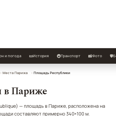
сание, фото, отзывы и как
📜
🚇
📸
🛡️
он и погода
История
Транспорт
Фото
Б
Места Парижа
Площадь Республики
 в Париже
publique) — площадь в Париже, расположена на
площади составляют примерно 340×100 м.