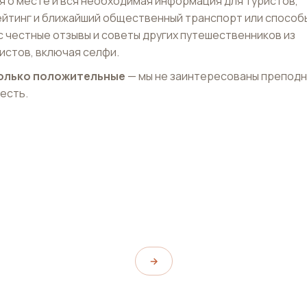
 о месте и вся необходимая информация для туристов,
ейтинг и ближайший общественный транспорт или способ
с честные отзывы и советы других путешественников из
истов, включая селфи.
 только положительные
— мы не заинтересованы препод
 есть.
рец
Музей Орсе
Musée d'Orsay
→