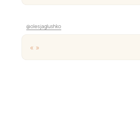
@
olesjaglushko
«
»