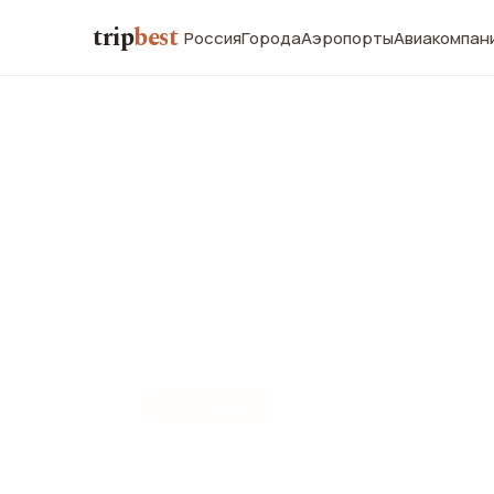
trip
best
Россия
Города
Аэропорты
Авиакомпан
📍
ПЛОЩАДЬ
Площадь Ре