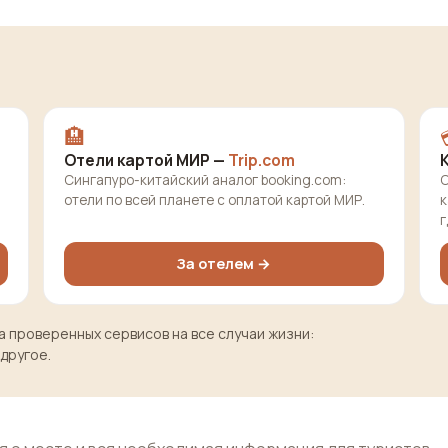
🏨
Отели картой МИР —
Trip.com
Сингапуро-китайский аналог booking.com:
О
отели по всей планете с оплатой картой МИР.
к
г
За отелем →
 проверенных сервисов на все случаи жизни:
 другое.