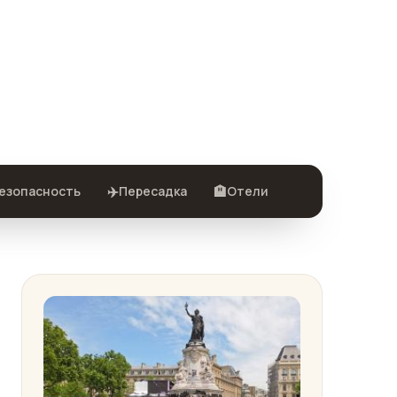
✈️
🏨
езопасность
Пересадка
Отели