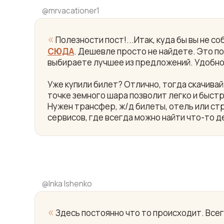
@
mrvacationer1
«
Полезности пост!...Итак, куда бы вы не 
СЮДА
. Дешевле просто не найдете. Это пои
выбираете лучшее из предложений. Удобно
Уже купили билет? Отлично, тогда скачив
точке земного шара позволит легко и быст
Нужен трансфер, ж/д билеты, отель или ст
сервисов, где всегда можно найти что-то д
@
Inka Ishenko
«
Здесь постоянно что то происходит. Все