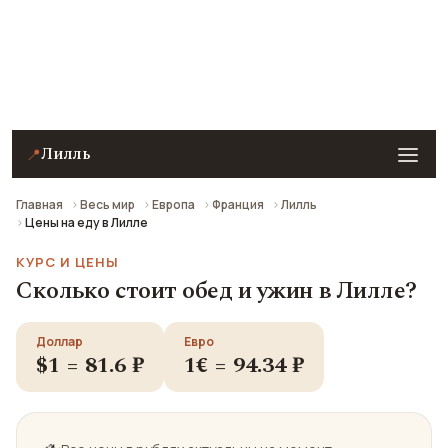
Примеры цен на еду, кафе, уличную еду и другие
способы поесть в Лилле на 2026 год. Все цены в
рублях пересчитаны по курсу ЦБ РФ.
Лилль
📍
Главная
Весь мир
Европа
Франция
Лилль
Цены на еду в Лилле
КУРС И ЦЕНЫ
Сколько стоит обед и ужин в Лилле?
Доллар
Евро
$1 = 81.6 ₽
1€ = 94.34 ₽