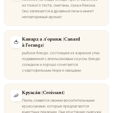
из тонкого теста, сметаны, лука и бекона.
Оно запекается в дровяной печи и имеет
неповторимый аромат.
Канард а л’оранж (Canard
🍅
à l’orange)
рыбное блюдо, состоящее из жареной утки,
подаваемой с апельсиновым соусом. Блюдо
солидное и хорошо сочетается
с картофельным пюре и овощами.
Круаса́н (Croissant)
🦐
Лилль славится своими восхитительными
круассанами, которые предлагаются
в местных пекарнях. Они хрустящие снаружи