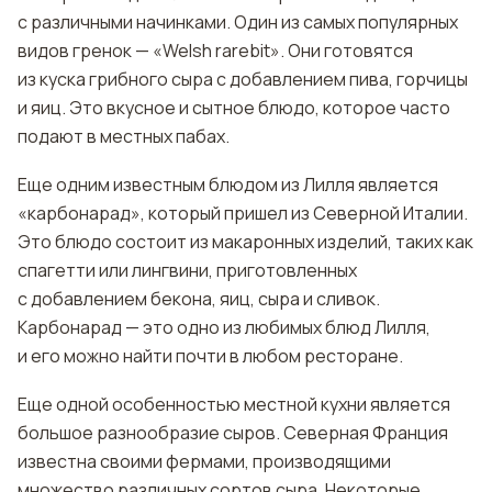
с различными начинками. Один из самых популярных
видов гренок — «Welsh rarebit». Они готовятся
из куска грибного сыра с добавлением пива, горчицы
и яиц. Это вкусное и сытное блюдо, которое часто
подают в местных пабах.
Еще одним известным блюдом из Лилля является
«карбонарад», который пришел из Северной Италии.
Это блюдо состоит из макаронных изделий, таких как
спагетти или лингвини, приготовленных
с добавлением бекона, яиц, сыра и сливок.
Карбонарад — это одно из любимых блюд Лилля,
и его можно найти почти в любом ресторане.
Еще одной особенностью местной кухни является
большое разнообразие сыров. Северная Франция
известна своими фермами, производящими
множество различных сортов сыра. Некоторые