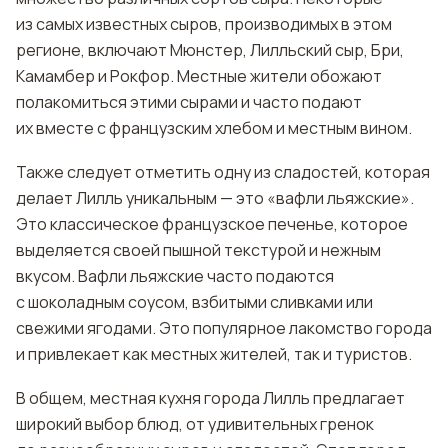
из самых известных сыров, производимых в этом
регионе, включают Мюнстер, Лилльский сыр, Бри,
Камамбер и Рокфор. Местные жители обожают
полакомиться этими сырами и часто подают
их вместе с французским хлебом и местным вином.
Также следует отметить одну из сладостей, которая
делает Лилль уникальным — это «вафли льяжские».
Это классическое французское печенье, которое
выделяется своей пышной текстурой и нежным
вкусом. Вафли льяжские часто подаются
с шоколадным соусом, взбитыми сливками или
свежими ягодами. Это популярное лакомство города
и привлекает как местных жителей, так и туристов.
В общем, местная кухня города Лилль предлагает
широкий выбор блюд, от удивительных гренок