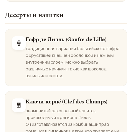
Десерты и напитки
Гофр де Лилль (Gaufre de Lille)
🍦
традиционная вариация бельгийского гофра
с хрустящей внешней оболочкой и нежным
внутренним слоем. Можно выбрать
различные начинки, такие как шоколад,
ваниль или сливки.
Ключи керне́ (Clef des Champs)
🍫
знаменитый алкогольный напиток,
производимый в регионе Лилль.
Он изготавливается из комбинации трав,
ромашки и лимонной цедры, что придает ему