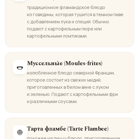
традиционное фламандское блюдо
из говядины, которая тушится в темном пиве
с добавлением лука и специй. Обычно
подают с картофельным пюре или
картофельными ломтиками.
Муссельны́е (Moules-frites)
🌭
излюбленное блюдо северной Франции,
которое состоит из свежих мидий,
приготовленных в белом вине с луком
и зеленью. Подают с картофельными фри
и различными соусами.
Тарта фламбе (Tarte Flambee)
🧅
похожее на пиццу блюдо, приготовленное