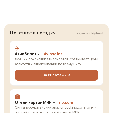
Полезное в поездку
реклама · tripbest
✈️
Авиабилеты —
Aviasales
Лучший поисковик авиабилетов: сравнивает цены
агентств и авиакомпаний по всему миру.
За билетами →
🏨
Отели картой МИР —
Trip.com
Сингапуро-китайский аналог booking.com: отели
по всей планете с оплатой картой МИР.