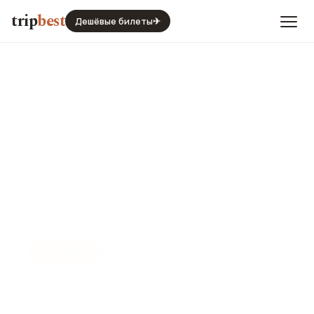
trip
best
Дешёвые билеты
✈
📍
ЗДАНИЕ
Здание Саноматало