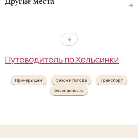
Другие места
Сенатская площадь
Хельсинки
→
Успенский собор
Senate Square
Helsinki City Museum
Uspenski Cathedral
→
Путеводитель по Хельсинки
Примеры цен
Сезон и погода
Транспорт
Безопасность