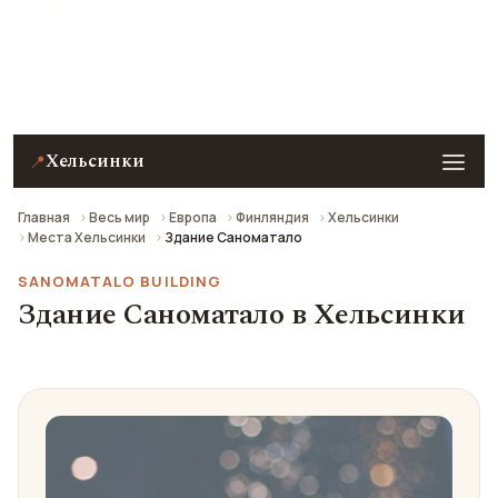
Здание Саноматало в Хельсинки — описание,
фото, отзывы и как добраться.
Хельсинки
📍
Главная
Весь мир
Европа
Финляндия
Хельсинки
Места Хельсинки
Здание Саноматало
SANOMATALO BUILDING
Здание Саноматало в Хельсинки