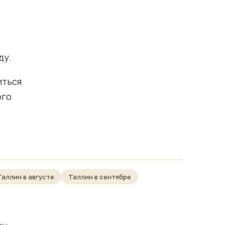
ду.
иться
ого
Таллин в августе
Таллин в сентябре