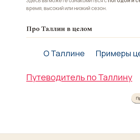
Здесь вы можете ознакомиться с
погодой и с
время, высокий или низкий сезон.
Про Таллин в целом
О Таллине
Примеры ц
Путеводитель по Таллину
П