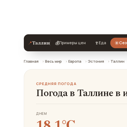
Средняя погода в Таллине в июле: чт
Таллин
📍
💰
🍷
☀️
Примеры цен
Еда
Сез
Главная
Весь мир
Европа
Эстония
Таллин
СРЕДНЯЯ ПОГОДА
Погода в Таллине в 
ДНЕМ
18.1℃