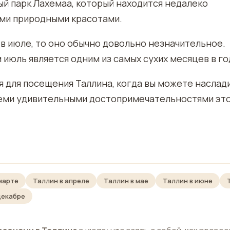
ый парк Лахемаа, который находится недалеко
ыми природными красотами.
в июле, то оно обычно довольно незначительное.
 июль является одним из самых сухих месяцев в го
я для посещения Таллина, когда вы можете наслад
семи удивительными достопримечательностями эт
марте
Таллин в апреле
Таллин в мае
Таллин в июне
декабре