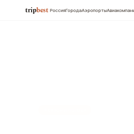
trip
best
Россия
Города
Аэропорты
Авиакомпан
☀️
СЕЗОН И ПОГОДА
Таллин в и