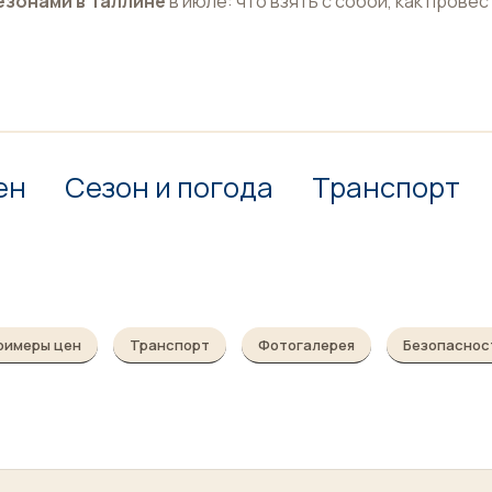
езонами в Таллине
в июле: что взять с собой, как провес
ен
Сезон и погода
Транспорт
римеры цен
Транспорт
Фотогалерея
Безопаснос