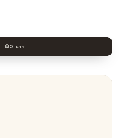
🏨
Отели