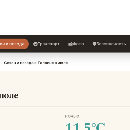
о взять с собой и стоит ли ехать.
🚇
📸
🛡️
он и погода
Транспорт
Фото
Безопасность
Сезон и погода в Таллине в июле
июле
НОЧЬЮ
11.5℃