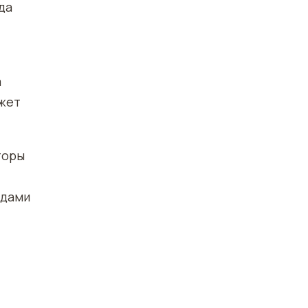
да
а
ожет
торы
идами