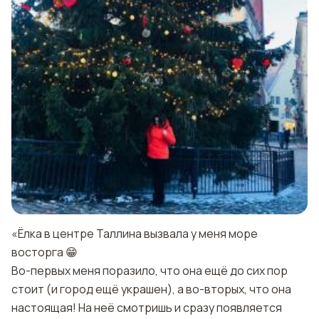
«Ёлка в центре Таллина вызвала у меня море
восторга 😁
Во-первых меня поразило, что она ещё до сих пор
стоит (и город ещё украшен), а во-вторых, что она
настоящая! На неё смотришь и сразу появляется