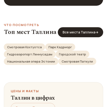
ЧТО ПОСМОТРЕТЬ
Топ мест Таллина
Все места Таллина
→
Смотровая Кохтуотса
Парк Кадриорг
Гидроаэропорт Леннусадам
Городской театр
Национальная опера Эстонии
Смотровая Паткули
ЦЕНЫ И ФАКТЫ
Таллин в цифрах