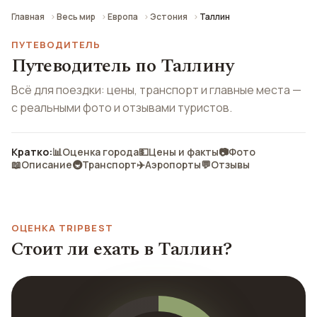
Главная
Весь мир
Европа
Эстония
Таллин
ПУТЕВОДИТЕЛЬ
Путеводитель по Таллину
Всё для поездки: цены, транспорт и главные места —
с реальными фото и отзывами туристов.
Кратко:
📊
Оценка города
💵
Цены и факты
📷
Фото
📖
Описание
🚇
Транспорт
✈️
Аэропорты
💬
Отзывы
ОЦЕНКА TRIPBEST
Стоит ли ехать в Таллин?