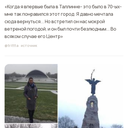
«Когда я впервые была в Таллинне- это было в 70-ых-
мне так понравился этот город. Я давно мечтала
сюда вернуться... Но встретил он нас мокрой
ветреной погодой, и он был почти безлюдным... Во
всяком случае его Центр»
@trittta
·
источник