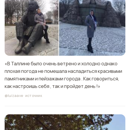
«В Таллине было очень ветрено и холодно однако
плохая погода не помешала насладиться красивыми
памятниками и пейзажами города . Как говориться,
как настроишь себя , так и пройдет день !»
@luizaave
·
источник