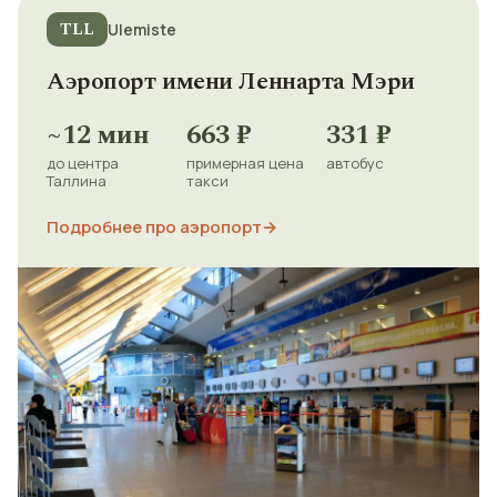
TLL
Ulemiste
Аэропорт имени Леннарта Мэри
~12 мин
663 ₽
331 ₽
до центра
примерная цена
автобус
Таллина
такси
Подробнее про аэропорт
→