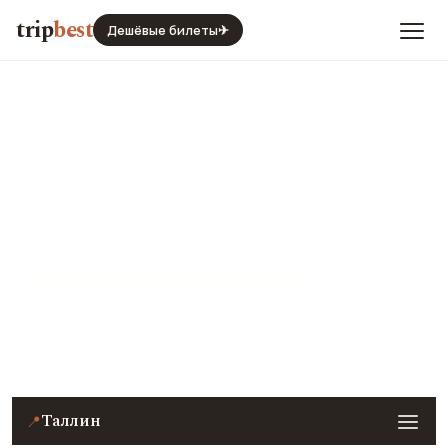
trip
best
Дешёвые билеты
✈
Таллин
Эстония
Виза · въезд ограничен
Цены, погода, транспорт и главные места — с
реальными фото и отзывами туристов.
Таллин
📍