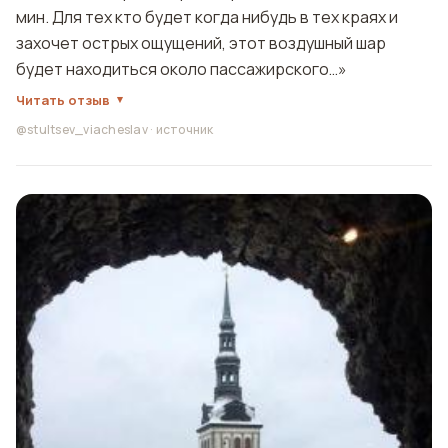
мин. Для тех кто будет когда нибудь в тех краях и
захочет острых ощущений, этот воздушный шар
будет находиться около пассажирского…»
Читать отзыв
@stultsev_viacheslav
·
источник