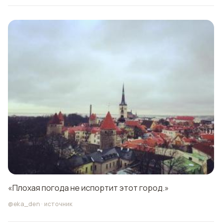
«Плохая погода не испортит этот город.»
@eka_den
·
источник