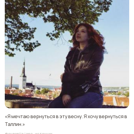
«Я мечтаю вернуться в эту весну. Я хочу вернуться в
Таллин.»
@evgeniia.jane
·
источник