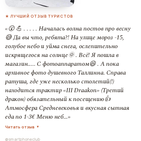
★ ЛУЧШИЙ ОТЗЫВ ТУРИСТОВ
«😮 💪 . . . . . Началась волна постов про весну
😅 Да вы что, ребята?! На улице мороз -15,
голубое небо и уйма снега, ослепительно
искрящегося на солнце🌞 . Всё! Я пошла в
магазин..... С фотоаппаратом😆 . А пока
архивное фото душевного Таллинна. Справа
ратуша, где уже несколько столетий(!)
находится трактир «III Draakon» (Третий
дракон) обязательный к посещению👍
Атмосфера Средневековья и вкусная сытная
еда по 1-3€ Меню неб…»
Читать отзыв
@smartphoneclub