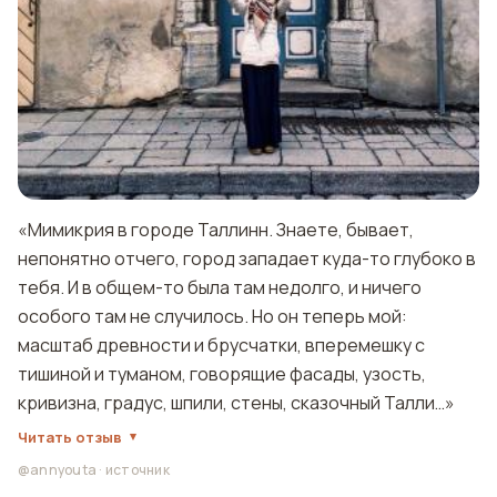
«Мимикрия в городе Таллинн. Знаете, бывает,
непонятно отчего, город западает куда-то глубоко в
тебя. И в общем-то была там недолго, и ничего
особого там не случилось. Но он теперь мой:
масштаб древности и брусчатки, вперемешку с
тишиной и туманом, говорящие фасады, узость,
кривизна, градус, шпили, стены, сказочный Талли…»
Читать отзыв
@annyouta
·
источник