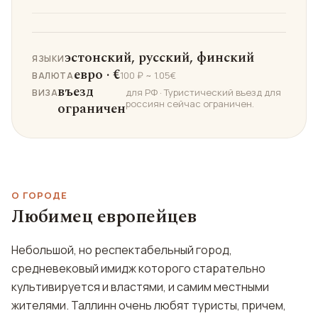
эстонский, русский, финский
ЯЗЫКИ
евро · €
100 ₽ ~ 1.05€
ВАЛЮТА
въезд
для РФ · Туристический въезд для
ВИЗА
россиян сейчас ограничен.
ограничен
О ГОРОДЕ
Любимец европейцев
Небольшой, но респектабельный город,
средневековый имидж которого старательно
культивируется и властями, и самим местными
жителями. Таллинн очень любят туристы, причем,