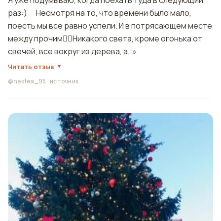
раз:) ⠀ Несмотря на то, что времени было мало,
поесть мы все равно успели. И в потрясающем месте
между прочим☝🏼Никакого света, кроме огонька от
свечей, все вокруг из дерева, а…»
Читать отзыв
@nestea_95
·
источник