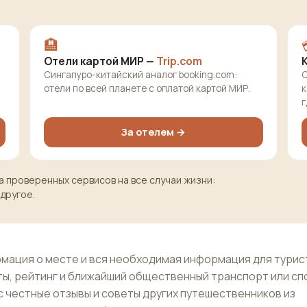
🏨
Отели картой МИР —
Trip.com
Сингапуро-китайский аналог booking.com:
О
отели по всей планете с оплатой картой МИР.
к
г
За отелем →
 проверенных сервисов на все случаи жизни:
 другое.
мация о месте и вся необходимая информация для турис
ы, рейтинг и ближайший общественный транспорт или с
с честные отзывы и советы других путешественников из