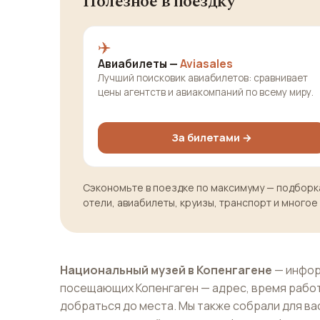
Полезное в поездку
✈️
Авиабилеты —
Aviasales
Лучший поисковик авиабилетов: сравнивает
цены агентств и авиакомпаний по всему миру.
За билетами →
Сэкономьте в поездке по максимуму — подборка
отели, авиабилеты, круизы, транспорт и многое
Национальный музей в Копенгагене
— инфор
посещающих Копенгаген — адрес, время работ
добраться до места. Мы также собрали для ва