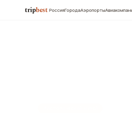
trip
best
Россия
Города
Аэропорты
Авиакомпан
📍
ИСТОРИЧЕСКИЙ МУЗЕЙ
Национальн