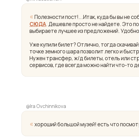
«
Полезности пост!...Итак, куда бы вы не 
СЮДА
. Дешевле просто не найдете. Это пои
выбираете лучшее из предложений. Удобно
Уже купили билет? Отлично, тогда скачив
точке земного шара позволит легко и быст
Нужен трансфер, ж/д билеты, отель или ст
сервисов, где всегда можно найти что-то д
@
Ira Ovchinnikova
«
хороший большой музей! есть что посмотр