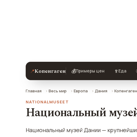
★ 9 рейтинг
Национальный музей в Копенгагене 
добраться.
Копенгаген
📍
💰
🍷
Примеры цен
Еда
Главная
Весь мир
Европа
Дания
Копенгаге
NATIONALMUSEET
Национальный музей
Национальный музей Дании — крупнейши