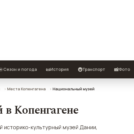
— описание, фото, отзывы и как
☀️
📜
🚇
📸
Сезон и погода
История
Транспорт
Фото
н
Места Копенгагена
Национальный музей
 в Копенгагене
й историко-культурный музей Дании,