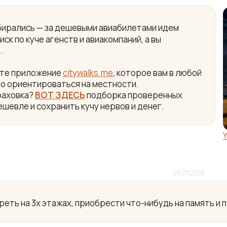
собирались — за дешевыми авиабилетами идем
ск по куче агенств и авиакомпаний, а вы
.
айте приложение
citywalks.me
, которое вам в любой
ро ориентироваться на местности.
раховка?
ВОТ ЗДЕСЬ
подборка проверенных
ешевле и сохранить кучу нервов и денег.
25.01.2016
еть на 3х этажах, приобрести что-нибудь на память и 