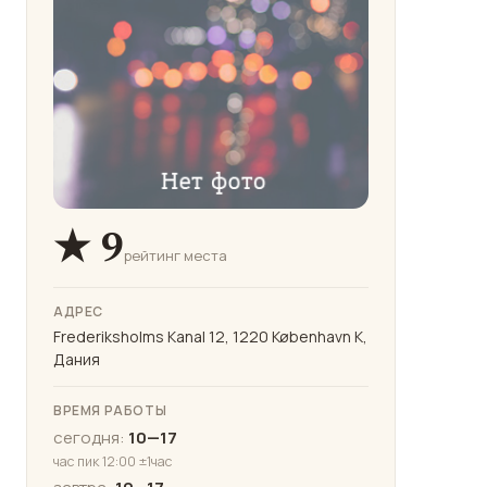
★ 9
рейтинг места
АДРЕС
Frederiksholms Kanal 12, 1220 København K,
Дания
ВРЕМЯ РАБОТЫ
сегодня:
10—17
час пик 12:00 ±1час