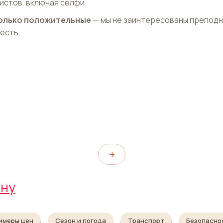
истов, включая селфи.
 только положительные
— мы не заинтересованы препод
 есть.
орв
Тиволи
Tivoli
→
ену
имеры цен
Сезон и погода
Транспорт
Безопасно