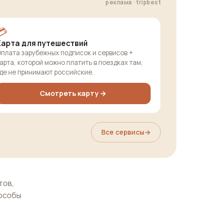
реклама · tripbest
💳
Карта для путешествий
плата зарубежных подписок и сервисов +
арта, которой можно платить в поездках там,
де не принимают российские.
Смотреть карту →
Все сервисы
→
тов,
пособы