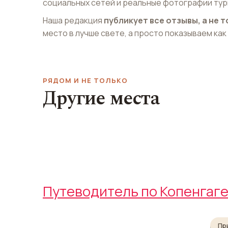
социальных сетей и реальные фотографии тур
Наша редакция
публикует все отзывы, а не
место в лучше свете, а просто показываем как
РЯДОМ И НЕ ТОЛЬКО
Другие места
Зоопарк Копенгагена
Санкт Ганс Т
Copenhagen Zoo
Sankt Hans Torv
Путеводитель по Копенгаг
Пр