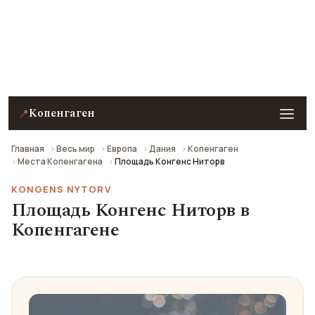
★ 7.8 рейтинг
Площадь Конгенс Ниторв в Копенгагене —
описание, фото, отзывы и как добраться.
Копенгаген
📍
Главная
Весь мир
Европа
Дания
Копенгаген
Места Копенгагена
Площадь Конгенс Ниторв
KONGENS NYTORV
Площадь Конгенс Ниторв в
Копенгагене