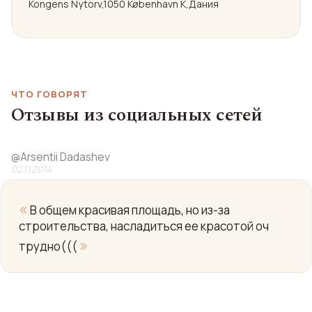
Kongens Nytorv,1050 København K,Дания
ЧТО ГОВОРЯТ
Отзывы из социальных сетей
@
Arsentii Dadashev
02.11.2014
«
В общем красивая площадь, но из-за
строительства, насладиться ее красотой оч
»
трудно(((