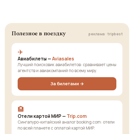
Полезное в поездку
реклама · tripbest
✈️
Авиабилеты —
Aviasales
Лучший поисковик авиабилетов: сравнивает цены
агентств и авиакомпаний по всему миру.
За билетами →
🏨
Отели картой МИР —
Trip.com
Сингапуро-китайский аналог booking.com: отели
по всей планете с оплатой картой МИР.