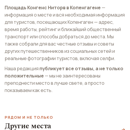
Площадь Конгенс Ниторв в Копенгагене
—
информация о месте и вся необходимая информация
для туристов, посещающих Копенгаген — адрес,
время работы, рейтинг и ближайший общественный
транспорт или способы добраться до места. Мы
также собрали для вас честные отзывы и советы
других путешественников из социальных сетей и
реальные фотографии туристов, включая селфи.
Наша редакция
публикует все отзывы, а не только
положительные
— мы не заинтересованы
преподнести место в лучше свете, а просто
показываем как есть.
РЯДОМ И НЕ ТОЛЬКО
Морские ванны
Музей дизельных
Другие места
Каструп
двигателей
→