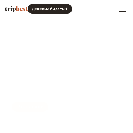
trip
best
Дешёвые билеты
✈
📍
ПЛОЩАДЬ
Площадь Конгенс Ниторв