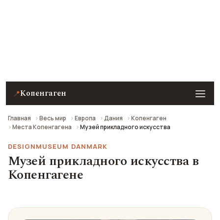
★ 8.2 рейтинг
Музей прикладного искусства в Копенгагене —
описание, фото, отзывы и как добраться.
Копенгаген
📍
Главная
Весь мир
Европа
Дания
Копенгаген
Места Копенгагена
Музей прикладного искусства
DESIGNMUSEUM DANMARK
Музей прикладного искусства в
Копенгагене