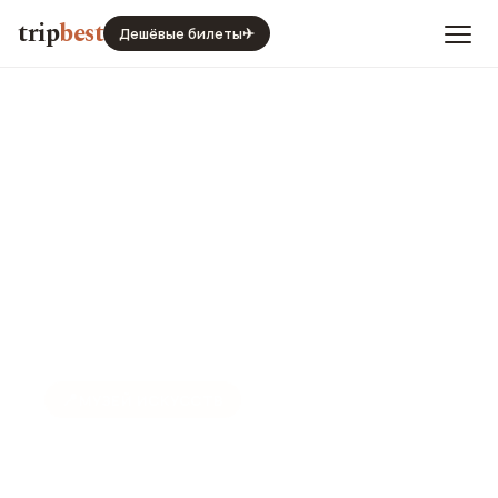
trip
best
Дешёвые билеты
✈
📍
МУЗЕЙ ИСКУССТВ
Музей прикладного
искусства