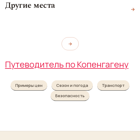
Другие места
Гефион
Мост из кругов
→
Парк Skydebanehaven
Gefion Fountain
Bryggebroen
Skydebanehaven
→
Путеводитель по Копенгагену
Примеры цен
Сезон и погода
Транспорт
Безопасность