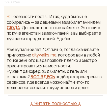
12.03.2018
«
Полезности пост!...Итак, куда бы вы не
собирались — за дешевыми авиабилетами идем
СЮДА
. Дешевле просто не найдете. Это поиск
по куче агенств и авиакомпаний, а вы выбираете
лучшее из предложений. Удобно.
Уже купили билет? Отлично, тогда скачивайте
приложение
citywalks.me
, которое вам в любой
точке земного шара позволит легко и быстро
ориентироваться на местности.
Нужен трансфер, ж/д билеты, отель или
страховка?
ВОТ ЗДЕСЬ
подборка проверенных
сервисов, где всегда можно найти что-то
дешевле и сохранить кучу нервов и денег.
↓ Читать полностью ↓