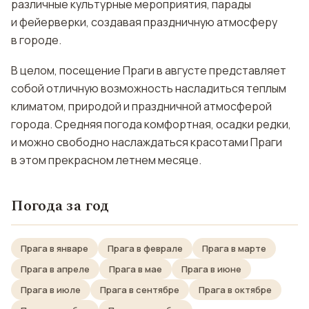
различные культурные мероприятия, парады
и фейерверки, создавая праздничную атмосферу
в городе.
В целом, посещение Праги в августе представляет
собой отличную возможность насладиться теплым
климатом, природой и праздничной атмосферой
города. Средняя погода комфортная, осадки редки,
и можно свободно наслаждаться красотами Праги
в этом прекрасном летнем месяце.
Погода за год
Прага в январе
Прага в феврале
Прага в марте
Прага в апреле
Прага в мае
Прага в июне
Прага в июле
Прага в сентябре
Прага в октябре