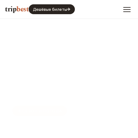
trip
best
Дешёвые билеты
✈
☀️
СЕЗОН И ПОГОДА
Прага в августе