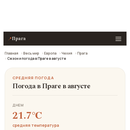
Средняя погода в Праге в августе: что взять с
собой и стоит ли ехать.
Прага
📍
Главная
Весь мир
Европа
Чехия
Прага
Сезон и погода в Праге в августе
СРЕДНЯЯ ПОГОДА
Погода в Праге в августе
ДНЕМ
21.7℃
средняя температура