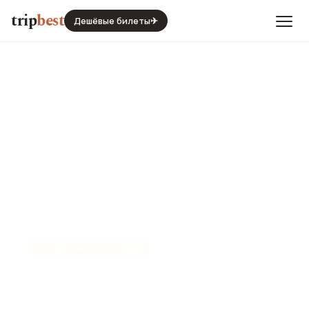
trip
best
Дешёвые билеты
✈
☀️
СЕЗОН И ПОГОДА
Карловы Вары в апреле