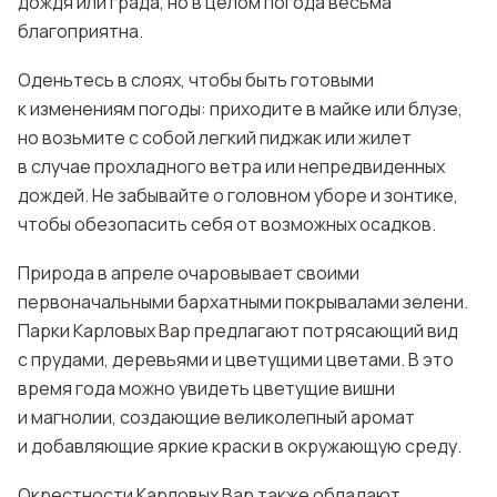
дождя или града, но в целом погода весьма
благоприятна.
Оденьтесь в слоях, чтобы быть готовыми
к изменениям погоды: приходите в майке или блузе,
но возьмите с собой легкий пиджак или жилет
в случае прохладного ветра или непредвиденных
дождей. Не забывайте о головном уборе и зонтике,
чтобы обезопасить себя от возможных осадков.
Природа в апреле очаровывает своими
первоначальными бархатными покрывалами зелени.
Парки Карловых Вар предлагают потрясающий вид
с прудами, деревьями и цветущими цветами. В это
время года можно увидеть цветущие вишни
и магнолии, создающие великолепный аромат
и добавляющие яркие краски в окружающую среду.
Окрестности Карловых Вар также обладают