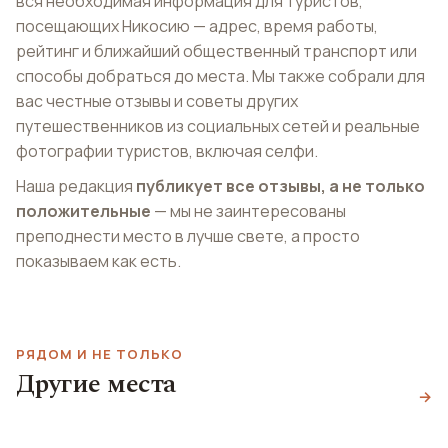
вся необходимая информация для туристов,
посещающих Никосию — адрес, время работы,
рейтинг и ближайший общественный транспорт или
способы добраться до места. Мы также собрали для
вас честные отзывы и советы других
путешественников из социальных сетей и реальные
фотографии туристов, включая селфи.
Наша редакция
публикует все отзывы, а не только
положительные
— мы не заинтересованы
преподнести место в лучше свете, а просто
показываем как есть.
РЯДОМ И НЕ ТОЛЬКО
Другие места
Улица Ледра
Парк Аталасса
→
Картинг Семса
Ledras Street
Parko Athalassas
Cemsa Karting