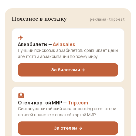
Полезное в поездку
реклама · tripbest
✈️
Авиабилеты —
Aviasales
Лучший поисковик авиабилетов: сравнивает цены
агентств и авиакомпаний по всему миру.
За билетами →
🏨
Отели картой МИР —
Trip.com
Сингапуро-китайский аналог booking.com: отели
по всей планете с оплатой картой МИР.
За отелем →