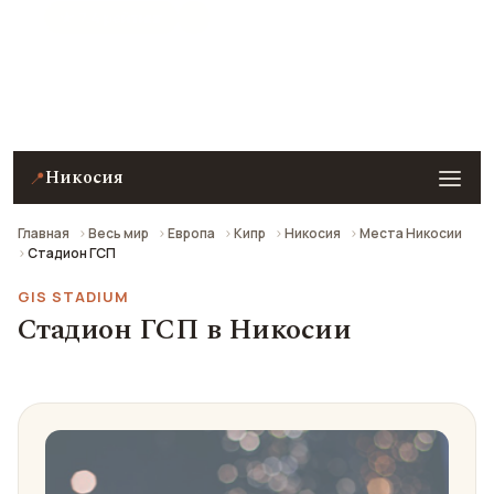
★ 7.4 рейтинг
Стадион ГСП в Никосии — описание, фото, отзывы
и как добраться.
Никосия
📍
Главная
Весь мир
Европа
Кипр
Никосия
Места Никосии
Стадион ГСП
GIS STADIUM
Стадион ГСП в Никосии