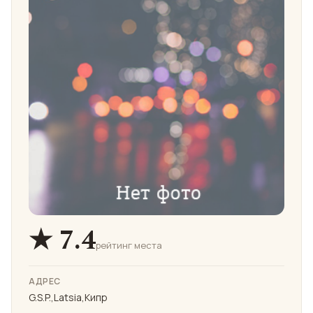
★ 7.4
рейтинг места
АДРЕС
G.S.P.,Latsia,Кипр