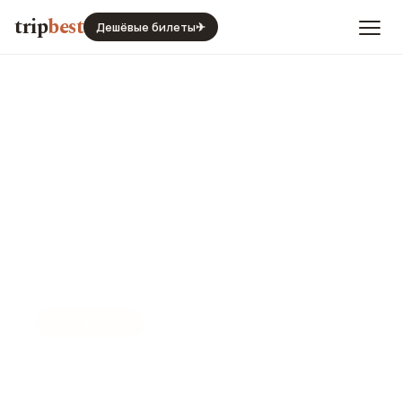
trip
best
Дешёвые билеты
✈
📍
СТАДИОН
Стадион ГСП