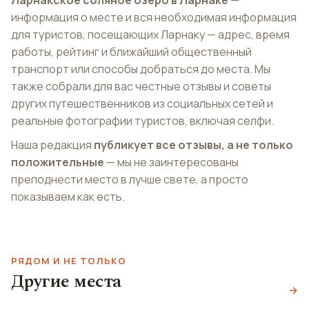
информация о месте и вся необходимая информация
для туристов, посещающих Ларнаку — адрес, время
работы, рейтинг и ближайший общественный
транспорт или способы добраться до места. Мы
также собрали для вас честные отзывы и советы
других путешественников из социальных сетей и
реальные фотографии туристов, включая селфи.
Наша редакция
публикует все отзывы, а не только
положительные
— мы не заинтересованы
преподнести место в лучше свете, а просто
показываем как есть.
РЯДОМ И НЕ ТОЛЬКО
Средневековый
Другие места
Пляж Кастела
замок
→
Пляж Финикудес
Kastela Beach Larnaca
Larnaca Medieval Castle