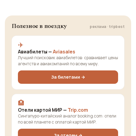
Полезное в поездку
реклама · tripbest
✈️
Авиабилеты —
Aviasales
Лучший поисковик авиабилетов: сравнивает цены
агентств и авиакомпаний по всему миру.
За билетами →
🏨
Отели картой МИР —
Trip.com
Сингапуро-китайский аналог booking.com: отели
по всей планете с оплатой картой МИР.
За отелем →