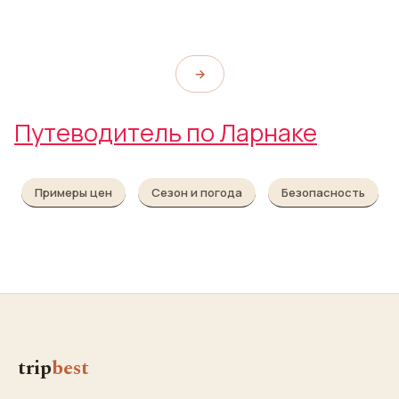
Finikoudes Beach
→
Путеводитель по Ларнаке
Примеры цен
Сезон и погода
Безопасность
trip
best