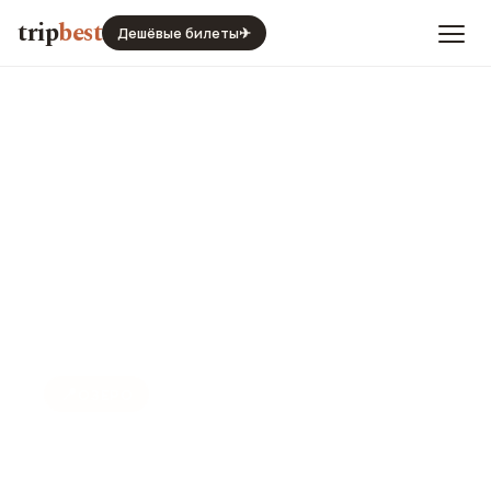
trip
best
Дешёвые билеты
✈
📍
ОЗЕРО
Ларнакское соляное озеро