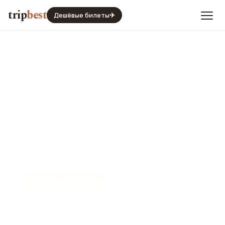
trip
best
Дешёвые билеты
✈
☀️
СЕЗОН И ПОГОДА
Загреб в апреле